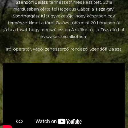
Szendőfi Balázs
természetfilmes készített. 2018
márciusában kérte fel Hegedüs Gábor, a
Tisza-tavi
Sporthorgász Kft
ügyvezetője, hogy készítsen egy
természetfilmet a tóról. Balázs több mint 20 hónapon át
járta a tavat, hogy megszülessen A szőke tó - a Tisza-tó hat
évszaka című alkotása.
Író, operatőr, vágó, zeneszerző, rendező: Szendőfi Balázs