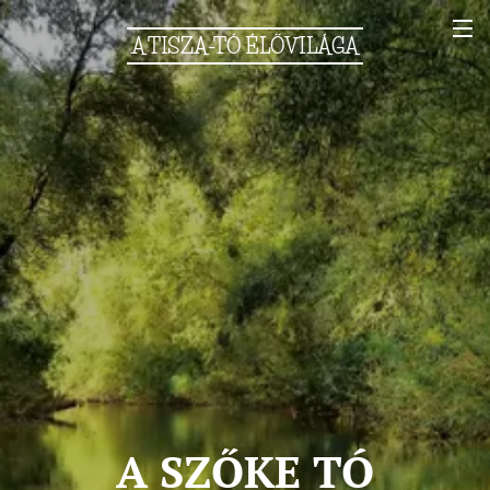
A
TISZA-TÓ
ÉLŐVILÁGA
A SZŐKE TÓ