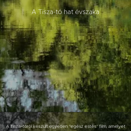
A Tisza-tó hat évszaka
A Tisza-tóról készült egyetlen "egész estés" film, amelyet