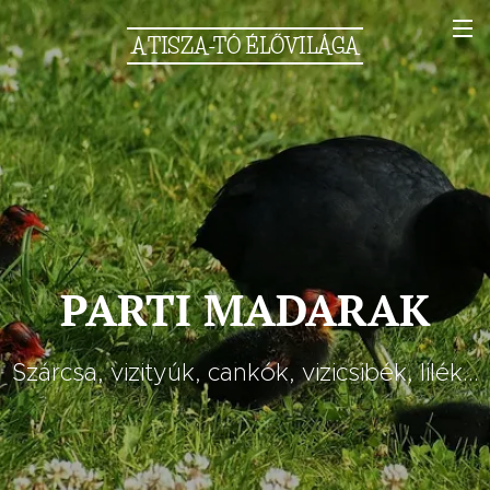
A
TISZA-TÓ
ÉLŐVILÁGA
PARTI MADARAK
Szárcsa, vizityúk, cankók, vizicsibék, lilék...