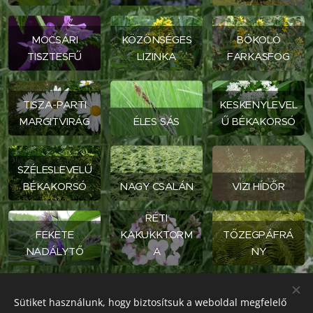
MOCSÁRI
KÖZÖNSÉGES
BÓKOLÓ
TISZTESFŰ
LIZINKA
FARKASFOG
TISZA-PARTI
KESKENYLEVEL
MARGITVIRÁG
ÉLES SÁS
Ű BÉKAKORSÓ
SZÉLESLEVELŰ
BÉKAKORSÓ
NAGY CSALÁN
VIZI HÍDŐR
RÉTI
FEKETE
KAKUKKTORM
TŐZEGPÁFRÁ
NADÁLYTŐ
A
NY
GILISZTAŰZŐ
PÉNZLEVELŰ
PONGYOLA
Sütiket használunk, hogy biztosítsuk a weboldal megfelelő