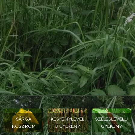
SÁRGA
KESKENYLEVEL
SZÉLESLEVELŰ
NŐSZIROM
Ű GYÉKÉNY
GYÉKÉNY