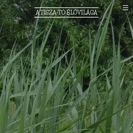
A
TISZA-TÓ
ÉLŐVILÁGA