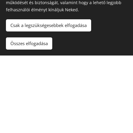
VARÁDICS
LIZINKA
PITYPANG
működését és biztonságát, valamint hogy a lehető legjobb
felhasználói élményt kínáljuk Neked.
Csak a legszükségesebbek elfogadása
VISSZA
Összes elfogadása
Az oldal - ezen egy soron kívüli - reklámmentességét a
Tisza-tavi Természetbúvár Bolt, a Dawbird's Könyvelő Iroda
és a PPB Pénztárgép Szerviz támogatása biztosítja, kérjük
ha teheted vásárolj tőlük, illetve vedd igénybe
szolgáltatásaikat.