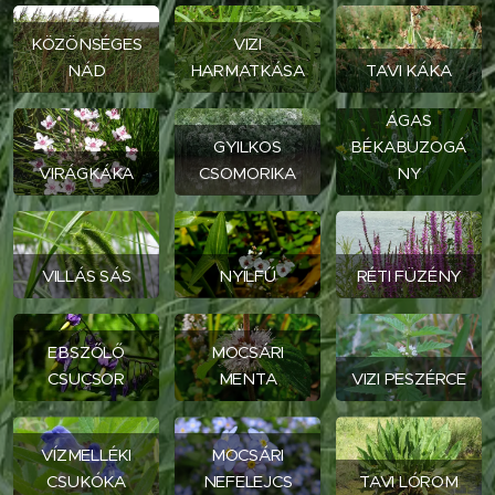
KÖZÖNSÉGES
VIZI
NÁD
HARMATKÁSA
TAVI KÁKA
ÁGAS
GYILKOS
BÉKABUZOGÁ
VIRÁGKÁKA
CSOMORIKA
NY
VILLÁS SÁS
NYÍLFŰ
RÉTI FÜZÉNY
EBSZŐLŐ
MOCSÁRI
CSUCSOR
MENTA
VIZI PESZÉRCE
VÍZMELLÉKI
MOCSÁRI
CSUKÓKA
NEFELEJCS
TAVI LÓROM