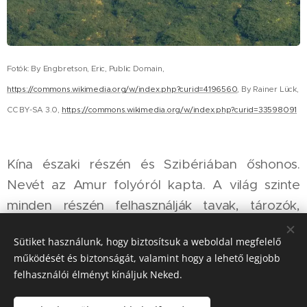
Fotók: By Engbretson, Eric, Public Domain,
https://commons.wikimedia.org/w/index.php?curid=4196560
, By Rainer Lück,
CC BY-SA 3.0,
https://commons.wikimedia.org/w/index.php?curid=33598091
Kína északi részén és Szibériában őshonos.
Nevét az Amur folyóról kapta. A világ szinte
minden részén felhasználják tavak, tározók,
csatornák vízinövényektől való megtisztítására.
Sütiket használunk, hogy biztosítsuk a weboldal megfelelő
Magyarországon 1963-ban honosították meg.
működését és biztonságát, valamint hogy a lehető legjobb
Bár folyóvízi hal, ázsiai importja óta azonban jól
felhasználói élményt kínáljuk Neked.
alkalmazkodott állóvizeinkhez is. Növényevő faj,