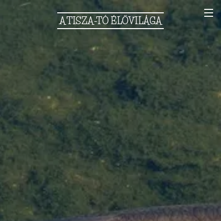
A
TISZA-TÓ
ÉLŐVILÁGA