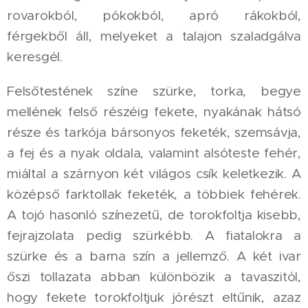
rovarokból, pókokból, apró rákokból,
férgekből áll, melyeket a talajon szaladgálva
keresgél.
Felsőtestének színe szürke, torka, begye
mellének felső részéig fekete, nyakának hátsó
része és tarkója bársonyos feketék, szemsávja,
a fej és a nyak oldala, valamint alsóteste fehér,
miáltal a szárnyon két világos csík keletkezik. A
középső farktollak feketék, a többiek fehérek.
A tojó hasonló színezetű, de torokfoltja kisebb,
fejrajzolata pedig szürkébb. A fiatalokra a
szürke és a barna szín a jellemző. A két ivar
őszi tollazata abban különbözik a tavaszitól,
hogy fekete torokfoltjuk jórészt eltűnik, azaz