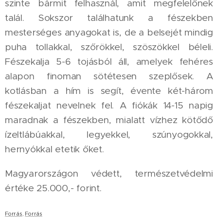
szinte bármit felhasznál, amit megfelelőnek
talál. Sokszor találhatunk a fészekben
mesterséges anyagokat is, de a belsejét mindig
puha tollakkal, szőrökkel, szöszökkel béleli.
Fészekalja 5-6 tojásból áll, amelyek fehéres
alapon finoman sötétesen szeplősek. A
kotlásban a hím is segít, évente két-három
fészekaljat nevelnek fel. A fiókák 14-15 napig
maradnak a fészekben, mialatt vízhez kötődő
ízeltlábúakkal, legyekkel, szúnyogokkal,
hernyókkal etetik őket.
Magyarországon védett, természetvédelmi
értéke 25.000,- forint.
Forrás
,
Forrás