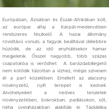
Európában, Ázsiában és Észak-Afrikában költ,
az európai alfaj a Kárpát-medencében
rendszeres fészkelő. A hazai állomány
rövidtávú vonuló, a fagyok beálltával délebbre
húzódik, de az idő enyhülésekor hamar
megjelenik. Ősszel nagyobb, több százas
csapatokba is verődhet. A barázdabillegető
nem kötődik túlzottan a vízhez, mégis szívesen
él a part közelében. Emellett az alacsony
növényzetű, nyílt terepet is kedveli.
Alvóhelyeiket a nedves területek
növényzetében, bokrokban, padlásokon, sőt,
néha üvegházakban alakítják ki. Tápláléka