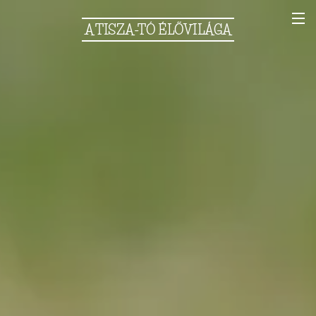
A
TISZA-TÓ
ÉLŐVILÁGA