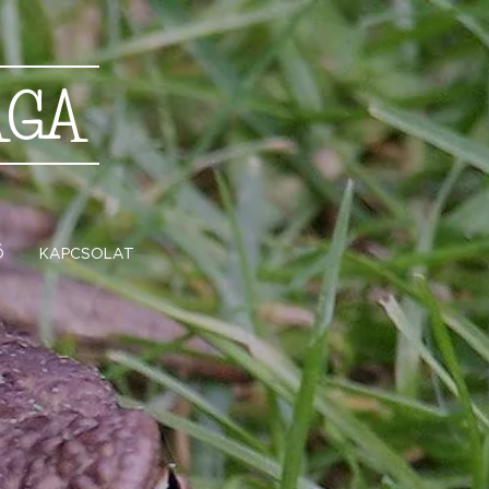
ÁGA
Ő
KAPCSOLAT