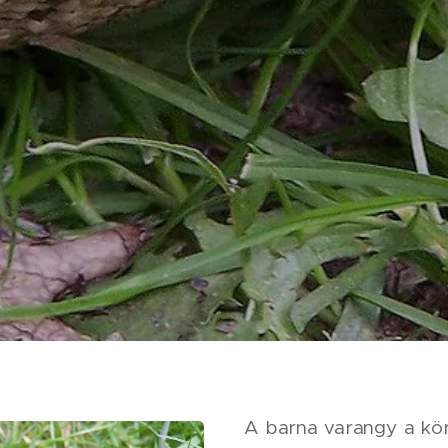
A barna varangy a k