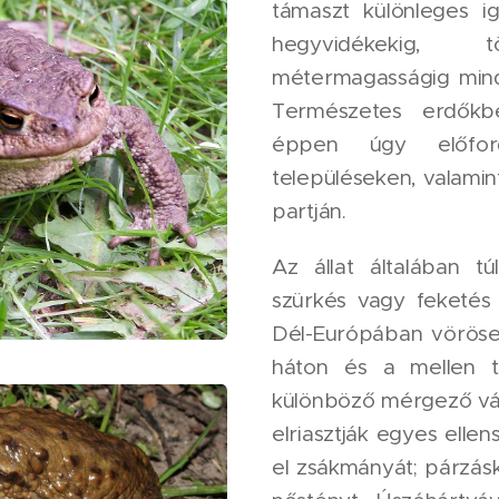
támaszt különleges i
hegyvidékekig
métermagasságig minde
Természetes erdőkb
éppen úgy előfor
településeken, valamint
partján.
Az állat általában t
szürkés vagy feketés f
Dél-Európában vöröses
háton és a mellen t
különböző mérgező vá
elriasztják egyes ellen
el zsákmányát; párzásk