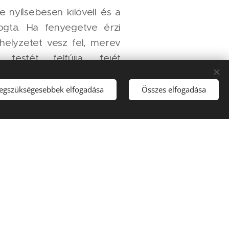
 nyílsebesen kilövell és a
ogta. Ha fenyegetve érzi
helyzetet vesz fel, merev
, testét felfújja, fejét
átra himbálja magát. Ezzel
l gyakran megmenekül,
legszükségesebbek elfogadása
Összes elfogadása
i megtámadni. A barna
s élhet. Szeptember végén
jik el telelelő helyére. A
ius-április között van. A
petét rak, de csak 2-3
tt varangy. A lárvaállapot
i/Barna_varangy