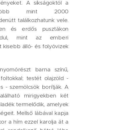
gényeket. A síkságoktól a
, több mint 2000
nütt találkozhatunk vele.
en és erdős pusztákon
dul, mint az emberi
 kisebb álló- és folyóvizek
úlnyomórészt barna színű,
oltokkal; testét olajzöld -
 - szemölcsök borítják. A
alálható mirigyekben két
ladék termelődik, amelyek
ségeit. Mellső lábával kapja
or a hím ezzel karolja át a