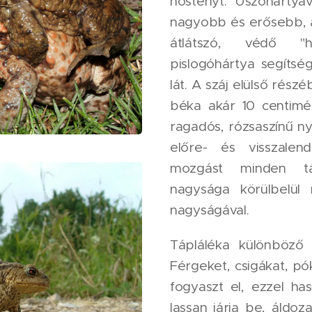
nőstényt. Úszóhártyá
nagyobb és erősebb, a
átlátszó, védő "
pislogóhártya segítség
lát. A száj elülső részé
béka akár 10 centimé
ragadós, rózsaszínű n
előre- és visszalend
mozgást minden tár
nagysága körülbelül
nagyságával.
Tápláléka különböző g
Férgeket, csigákat, pó
fogyaszt el, ezzel has
lassan járja be, áldoz