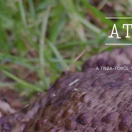
A
A TISZA-TÓRÓL