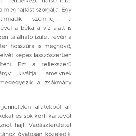
val rendelkező hátsó lába
 meghajtást szolgálja. Egy
harmadik szemhéj", a
ével a béka a víz alatt is
ben található ízület révén a
ter hosszúra is megnövő,
yelvét képes lasszószerűen
íteni. Ezt a reflexszerű
gy kiváltja, amelynek
 megegyezik a zsákmány
erinctelen állatokból áll.
kokat és sok kerti kártevőt
znot hajt. Vadászterületét
atához óvatosan közeledik.