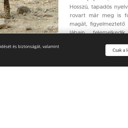
Hosszú, tapadós nyelve
rovart már meg is f
magát, figyelmeztető 
lábain felemelkedik
előrehajtja és előre-h
dését és biztonságát, valamint
az ijesztő trükke
Csak a 
ellensége nem mer
varangy 30-40 évig i
vagy október elején bú
párzási időszak márc
nőstény 3000-12000 
petéből válik ivarére
körülbelül 12 hétig tart.
Forrás:
https://hu.wikipedia.org/wik