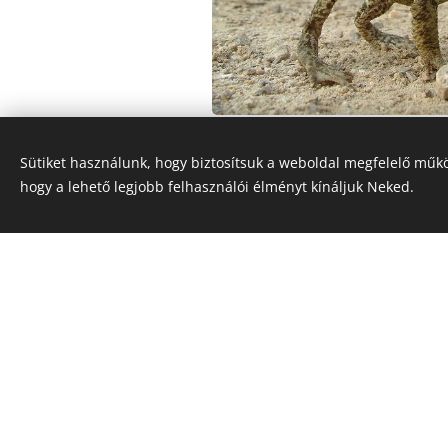
Sütiket használunk, hogy biztosítsuk a weboldal megfelelő műkö
hogy a lehető legjobb felhasználói élményt kínáljuk Neked.