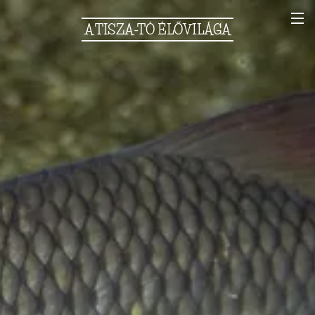
A
TISZA-TÓ
ÉLŐVILÁGA