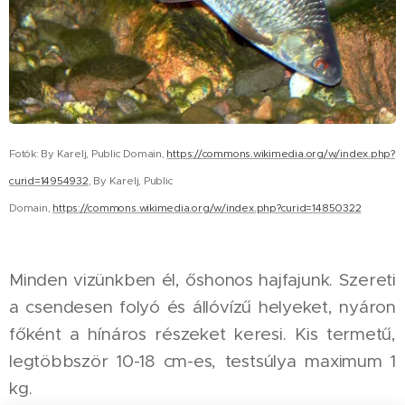
Fotók: By Karelj, Public Domain,
https://commons.wikimedia.org/w/index.php?
curid=14954932
, By Karelj, Public
Domain,
https://commons.wikimedia.org/w/index.php?curid=14850322
Minden vizünkben él, őshonos hajfajunk. Szereti
a csendesen folyó és állóvízű helyeket, nyáron
főként a hínáros részeket keresi. Kis termetű,
legtöbbször 10-18 cm-es, testsúlya maximum 1
kg.