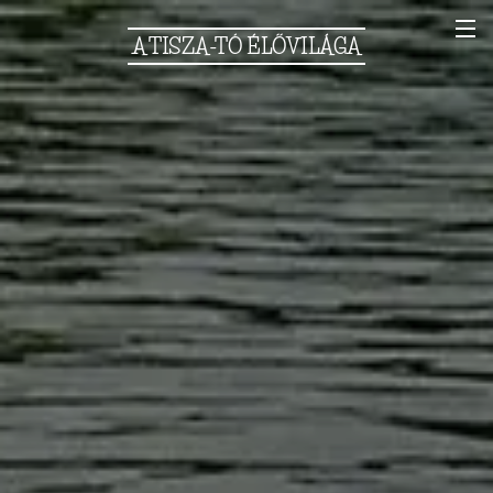
A
TISZA-TÓ
ÉLŐVILÁGA