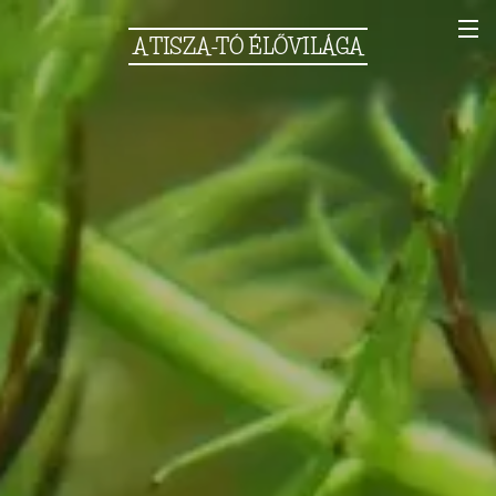
A
TISZA-TÓ
ÉLŐVILÁGA