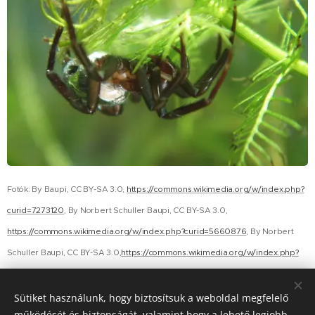
Fotók: By Baupi, CC BY-SA 3.0,
https://commons.wikimedia.org/w/index.php?
curid=7273120
, By Norbert Schuller Baupi, CC BY-SA 3.0,
https://commons.wikimedia.org/w/index.php?curid=5660876
, By Norbert
Schuller Baupi, CC BY-SA 3.0,
https://commons.wikimedia.org/w/index.php?
curid=5660941
Sütiket használunk, hogy biztosítsuk a weboldal megfelelő
működését és biztonságát, valamint hogy a lehető legjobb