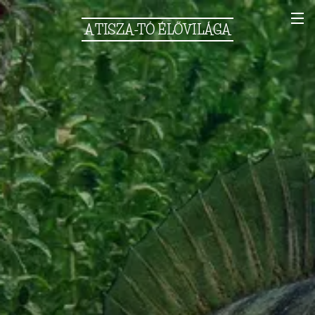
A
TISZA-TÓ
ÉLŐVILÁGA