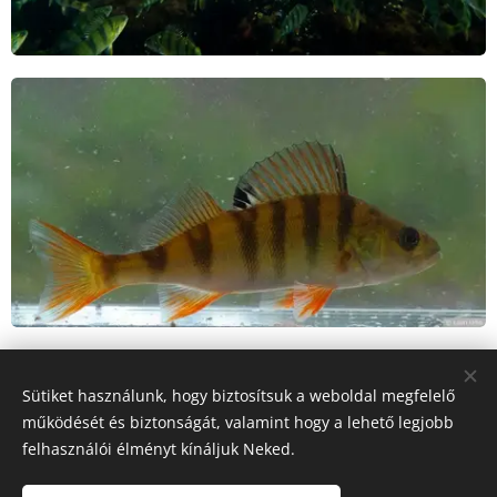
Eurázsiában a gyors folyású hegyi patakok
Sütiket használunk, hogy biztosítsuk a weboldal megfelelő
kivételével, szinte minden folyó- és állóvízben
működését és biztonságát, valamint hogy a lehető legjobb
megtalálható. Legszívesebben a növényzet
felhasználói élményt kínáljuk Neked.
között tartózkodik. A fiatalok kisebb csapatokat