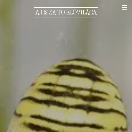
A
TISZA-TÓ
ÉLŐVILÁGA