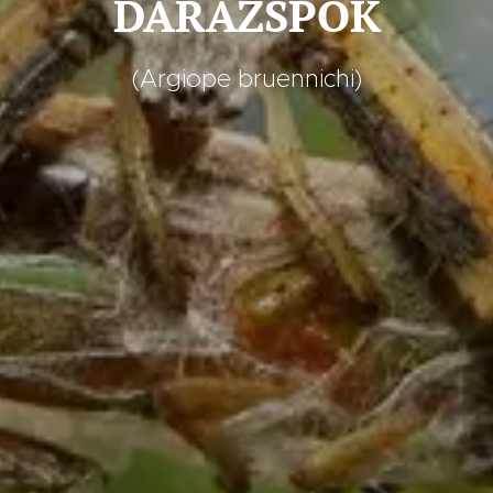
DARÁZSPÓK
(Argiope bruennichi)