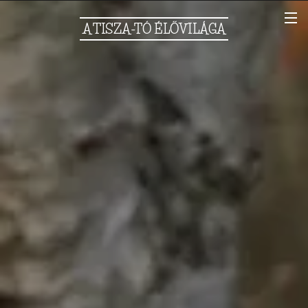
A
TISZA-TÓ
ÉLŐVILÁGA