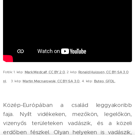
Fotók: 1. kép:
Mark Medcalf, CC BY 2.0
, 2. kép:
Ronald Huijssen, CC BY-SA 3.0
nl
, 3. kép:
Martin Mecnarowski, CC BY-SA 3.0
, 4. kép:
Buteo, GFDL
,
Közép-Európában a család leggyakoribb
faja. Nyílt vidékeken, mezőkön, legelőkön,
vizenyős területeken vadászik, és a közeli
erdőben fészkel. Olyan helyeken is vadászik,