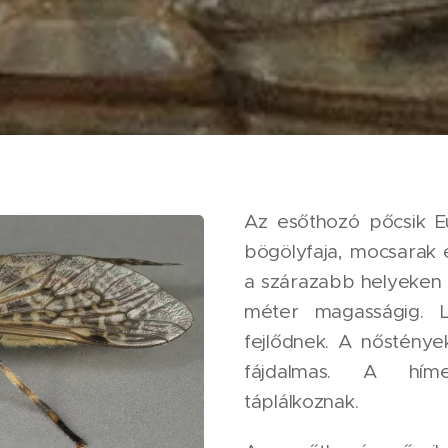
Az esőthozó pőcsik E
bögölyfaja, mocsarak 
a szárazabb helyeken 
méter magasságig. L
fejlődnek. A nősténye
fájdalmas. A híme
táplálkoznak.