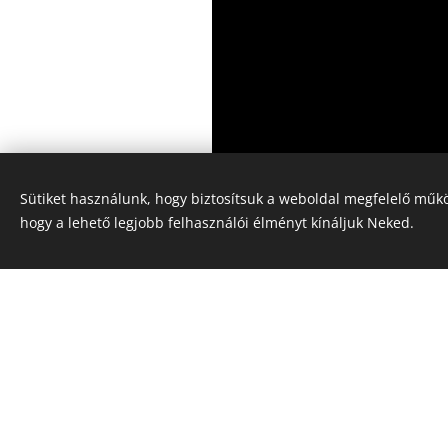
Sütiket használunk, hogy biztosítsuk a weboldal megfelelő műkö
hogy a lehető legjobb felhasználói élményt kínáljuk Neked.
Forók: CC BY-SA 3.0,
https://commons.wiki
curid=949563,
ByJanet Graham, CC BY 2.0
https://commons.wikimedia.org/w/index.p
CC BY-SA 3.0,
https://commons.wikimedia.