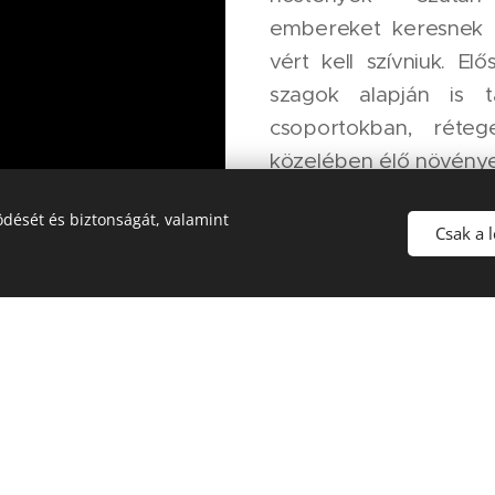
embereket keresnek 
vért kell szívniuk. El
szagok alapján is t
csoportokban, réteg
közelében élő növény
dését és biztonságát, valamint
Forrás
Csak a 
media.org/w/index.php?
,
hp?curid=43126528B,
By Hectonichus,
org/w/index.php?curid=14898666,