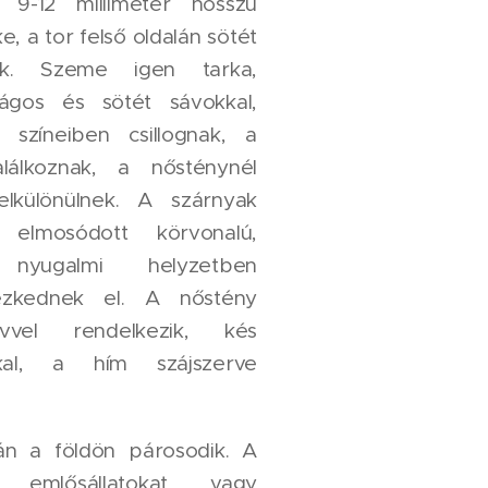
9-12 milliméter hosszú
e, a tor felső oldalán sötét
ak. Szeme igen tarka,
lágos és sötét sávokkal,
 színeiben csillognak, a
lálkoznak, a nősténynél
 elkülönülnek. A szárnyak
 elmosódott körvonalú,
 nyugalmi helyzetben
ezkednek el. A nőstény
rvvel rendelkezik, kés
kkal, a hím szájszerve
án a földön párosodik. A
 emlősállatokat vagy