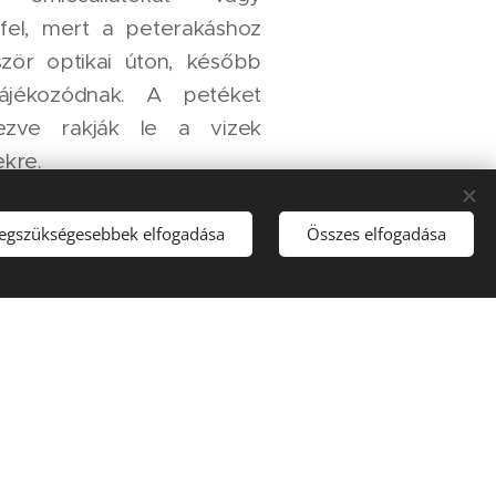
fel, mert a peterakáshoz
őször optikai úton, később
ájékozódnak. A petéket
ezve rakják le a vizek
ekre.
legszükségesebbek elfogadása
Összes elfogadása