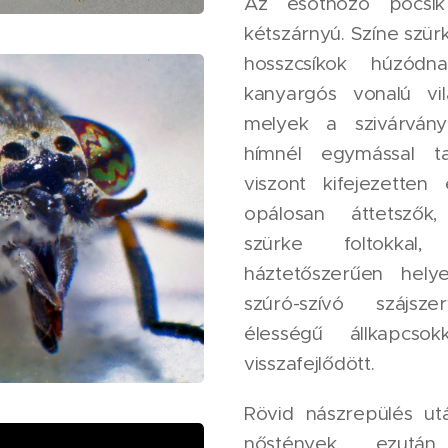
Az esőthozó pőcsik 
kétszárnyú. Színe szürk
hosszcsíkok húzódn
kanyargós vonalú vi
melyek a szivárvány
hímnél egymással ta
viszont kifejezetten
opálosan áttetszők,
szürke foltokkal,
háztetőszerűen hely
szúró-szívó szájsze
élességű állkapcso
visszafejlődött.
Rövid nászrepülés ut
nőstények ezután