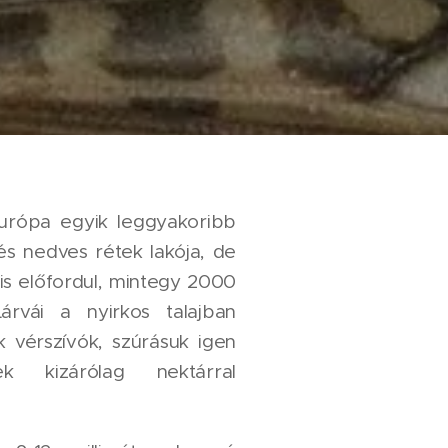
urópa egyik leggyakoribb
és nedves rétek lakója, de
is előfordul, mintegy 2000
árvái a nyirkos talajban
k vérszívók, szúrásuk igen
k kizárólag nektárral