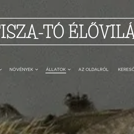
TISZA-TÓ
ÉLŐVIL
NÖVÉNYEK
ÁLLATOK
AZ OLDALRÓL
KERES