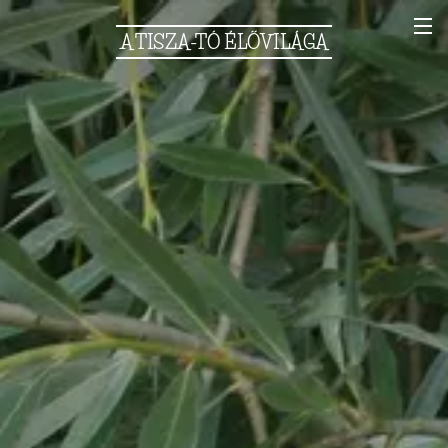
A
TISZA-TÓ
ÉLŐVILÁGA