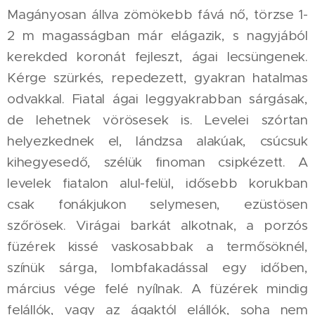
Magányosan állva zömökebb fává nő, törzse 1-
2 m magasságban már elágazik, s nagyjából
kerekded koronát fejleszt, ágai lecsüngenek.
Kérge szürkés, repedezett, gyakran hatalmas
odvakkal. Fiatal ágai leggyakrabban sárgásak,
de lehetnek vörösesek is. Levelei szórtan
helyezkednek el, lándzsa alakúak, csúcsuk
kihegyesedő, szélük finoman csipkézett. A
levelek fiatalon alul-felül, idősebb korukban
csak fonákjukon selymesen, ezüstösen
szőrösek. Virágai barkát alkotnak, a porzós
füzérek kissé vaskosabbak a termősöknél,
színük sárga, lombfakadással egy időben,
március vége felé nyílnak. A füzérek mindig
felállók, vagy az ágaktól elállók, soha nem