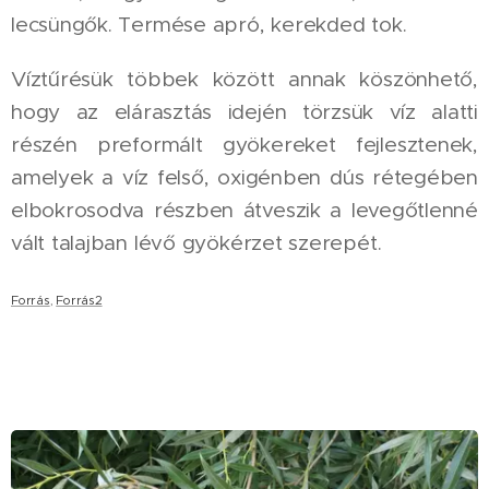
lecsüngők. Termése apró, kerekded tok.
Víztűrésük többek között annak köszönhető,
hogy az elárasztás idején törzsük víz alatti
részén preformált gyökereket fejlesztenek,
amelyek a víz felső, oxigénben dús rétegében
elbokrosodva részben átveszik a levegőtlenné
vált talajban lévő gyökérzet szerepét.
Forrás
,
Forrás2