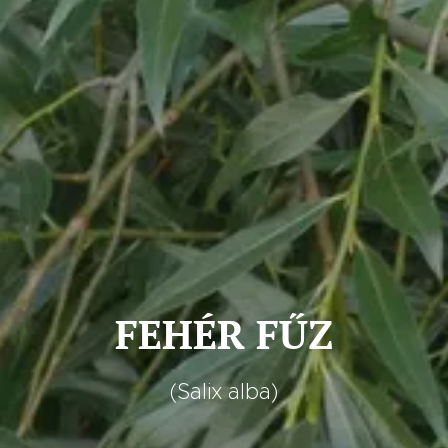
FEHÉR FŰZ
(Salix alba)