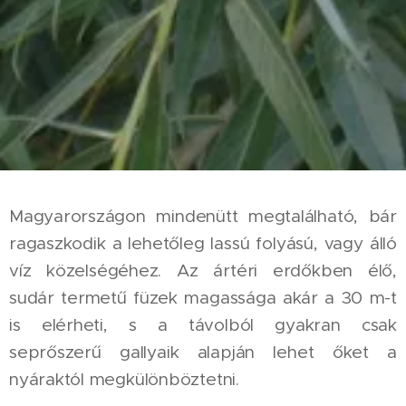
Magyarországon mindenütt megtalálható, bár
ragaszkodik a lehetőleg lassú folyású, vagy álló
víz közelségéhez. Az ártéri erdőkben élő,
sudár termetű füzek magassága akár a 30 m-t
is elérheti, s a távolból gyakran csak
seprőszerű gallyaik alapján lehet őket a
nyáraktól megkülönböztetni.