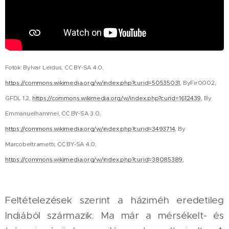
Fotók: ByIvar Leidus, CC BY-SA 4.0,
https://commons.wikimedia.org/w/index.php?curid=50535031,
ByFir0002,
GFDL 1.2,
https://commons.wikimedia.org/w/index.php?curid=1612439,
By
Emmanuelhammel, CC BY-SA 3.0,
https://commons.wikimedia.org/w/index.php?curid=3493714,
By
Marcobeltrametti, CC BY-SA 4.0,
https://commons.wikimedia.org/w/index.php?curid=38085389,
Feltételezések szerint a háziméh eredetileg
Indiából származik. Ma már a mérsékelt- és