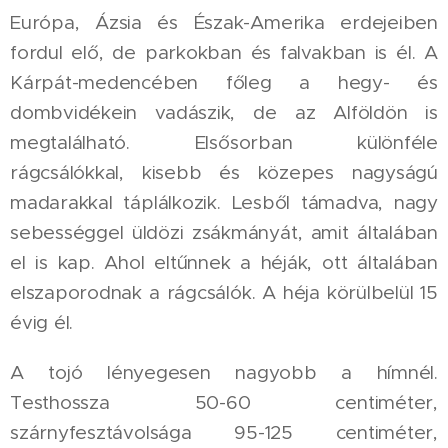
Európa, Ázsia és Észak-Amerika erdejeiben
fordul elő, de parkokban és falvakban is él. A
Kárpát-medencében főleg a hegy- és
dombvidékein vadászik, de az Alföldön is
megtalálható. Elsősorban különféle
rágcsálókkal, kisebb és közepes nagyságú
madarakkal táplálkozik. Lesből támadva, nagy
sebességgel üldözi zsákmányát, amit általában
el is kap. Ahol eltűnnek a héják, ott általában
elszaporodnak a rágcsálók. A héja körülbelül 15
évig él.
A tojó lényegesen nagyobb a hímnél.
Testhossza 50-60 centiméter,
szárnyfesztávolsága 95-125 centiméter,