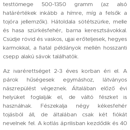
testtömege 500-1350 gramm (az alsó
határértékek inkább a hímre, míg a felsők a
tojóra jellemzők). Hátoldala sötétszürke, melle
és hasa szürkésfehér, barna keresztsávokkal.
Csüdje rövid és vaskos, ujjai erőteljesek, hegyes
karmokkal, a fiatal példányok mellén hosszanti
csepp alakú sávok találhatók.
Az ivarérettséget 2-3 éves korban éri el. A
párok hűségesek egymáshoz, látványos
nászrepülést végeznek. Általában előző évi
helyüket foglalják el, de váltó fészket is
használnak. Fészekalja négy kékesfehér
tojásból áll, de általában csak két fiókát
nevelnek fel. A kotlás áprilisban kezdődik és 40