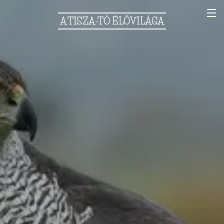
A
TISZA-TÓ
ÉLŐVILÁGA