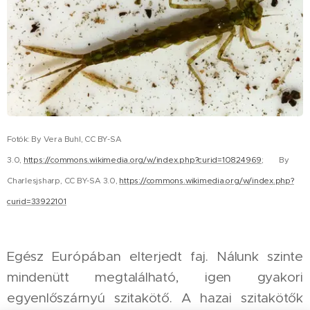
Fotók: By Vera Buhl, CC BY-SA
3.0,
https://commons.wikimedia.org/w/index.php?curid=10824969
; By
Charlesjsharp, CC BY-SA 3.0,
https://commons.wikimedia.org/w/index.php?
curid=33922101
Egész Európában elterjedt faj. Nálunk szinte
mindenütt megtalálható, igen gyakori
egyenlőszárnyú szitakötő. A hazai szitakötők