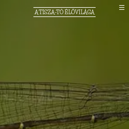
A
TISZA-TÓ
ÉLŐVILÁGA