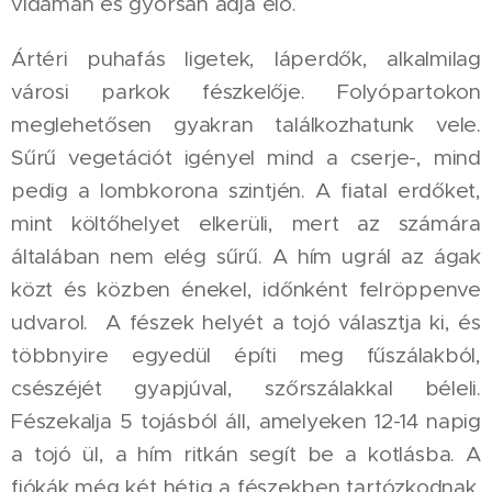
vidáman és gyorsan adja elő.
Ártéri puhafás ligetek, láperdők, alkalmilag
városi parkok fészkelője. Folyópartokon
meglehetősen gyakran találkozhatunk vele.
Sűrű vegetációt igényel mind a cserje-, mind
pedig a lombkorona szintjén. A fiatal erdőket,
mint költőhelyet elkerüli, mert az számára
általában nem elég sűrű. A hím ugrál az ágak
közt és közben énekel, időnként felröppenve
udvarol. A fészek helyét a tojó választja ki, és
többnyire egyedül építi meg fűszálakból,
csészéjét gyapjúval, szőrszálakkal béleli.
Fészekalja 5 tojásból áll, amelyeken 12-14 napig
a tojó ül, a hím ritkán segít be a kotlásba. A
fiókák még két hétig a fészekben tartózkodnak.