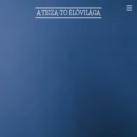
A
TISZA-TÓ
ÉLŐVILÁGA