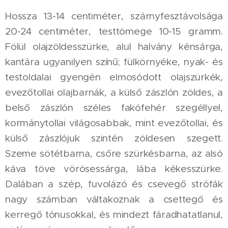
Hossza 13-14 centiméter, szárnyfesztávolsága
20-24 centiméter, testtömege 10-15 gramm.
Fölül olajzöldesszürke, alul halvány kénsárga,
kantára ugyanilyen színű; fülkörnyéke, nyak- és
testoldalai gyengén elmosódott olajszürkék,
evezőtollai olajbarnák, a külső zászlón zöldes, a
belső zászlón széles fakófehér szegéllyel,
kormánytollai világosabbak, mint evezőtollai, és
külső zászlójuk szintén zöldesen szegett.
Szeme sötétbarna, csőre szürkésbarna, az alsó
káva töve vörösessárga, lába kékesszürke.
Dalában a szép, fuvolázó és csevegő strófák
nagy számban váltakoznak a csettegő és
kerregő tónusokkal, és mindezt fáradhatatlanul,