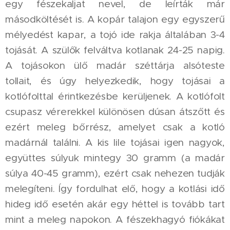
egy fészekaljat nevel, de leírták már
másodköltését is. A kopár talajon egy egyszerű
mélyedést kapar, a tojó ide rakja általában 3-4
tojását. A szülők felváltva kotlanak 24-25 napig.
A tojásokon ülő madár széttárja alsóteste
tollait, és úgy helyezkedik, hogy tojásai a
kotlófolttal érintkezésbe kerüljenek. A kotlófolt
csupasz vérerekkel különösen dúsan átszőtt és
ezért meleg bőrrész, amelyet csak a kotló
madárnál találni. A kis lile tojásai igen nagyok,
együttes súlyuk mintegy 30 gramm (a madár
súlya 40-45 gramm), ezért csak nehezen tudják
melegíteni. Így fordulhat elő, hogy a kotlási idő
hideg idő esetén akár egy héttel is tovább tart
mint a meleg napokon. A fészekhagyó fiókákat