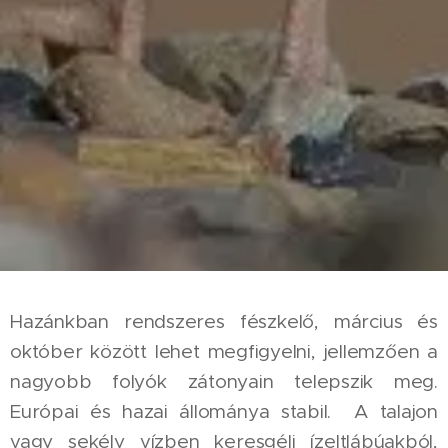
Hazánkban rendszeres fészkelő, március és
október között lehet megfigyelni, jellemzően a
nagyobb folyók zátonyain telepszik meg.
Európai és hazai állománya stabil. A talajon
vagy sekély vízben keresgéli ízeltlábúakból,