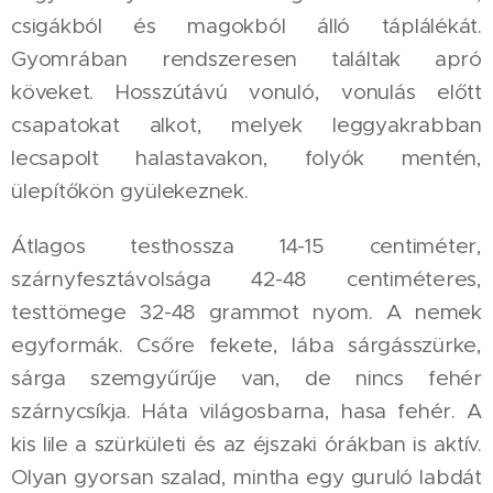
csigákból és magokból álló táplálékát.
Gyomrában rendszeresen találtak apró
köveket. Hosszútávú vonuló, vonulás előtt
csapatokat alkot, melyek leggyakrabban
lecsapolt halastavakon, folyók mentén,
ülepítőkön gyülekeznek.
Átlagos testhossza 14-15 centiméter,
szárnyfesztávolsága 42-48 centiméteres,
testtömege 32-48 grammot nyom. A nemek
egyformák. Csőre fekete, lába sárgásszürke,
sárga szemgyűrűje van, de nincs fehér
szárnycsíkja. Háta világosbarna, hasa fehér. A
kis lile a szürkületi és az éjszaki órákban is aktív.
Olyan gyorsan szalad, mintha egy guruló labdát