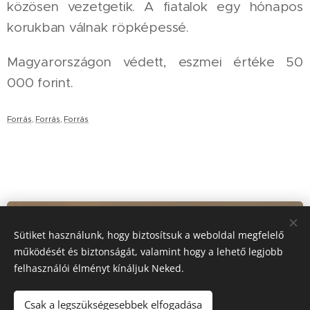
közösen vezetgetik. A fiatalok egy hónapos
korukban válnak röpképessé.
Magyarországon védett, eszmei értéke 50
000 forint.
Forrás
,
Forrás
,
Forrás
Sütiket használunk, hogy biztosítsuk a weboldal megfelelő
működését és biztonságát, valamint hogy a lehető legjobb
felhasználói élményt kínáljuk Neked.
Csak a legszükségesebbek elfogadása