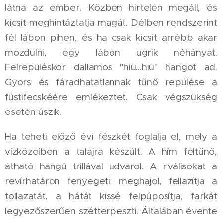
látna az ember. Közben hirtelen megáll, és
kicsit meghintáztatja magát. Délben rendszerint
fél lábon pihen, és ha csak kicsit arrébb akar
mozdulni, egy lábon ugrik néhányat.
Felrepüléskor dallamos "hiü...hiü" hangot ad.
Gyors és fáradhatatlannak tűnő repülése a
füstifecskéére emlékeztet. Csak végszükség
esetén úszik.
Ha teheti előző évi fészkét foglalja el, mely a
vízközelben a talajra készült. A hím feltűnő,
átható hangú trillával udvarol. A riválisokat a
revírhatáron fenyegeti: meghajol, fellazítja a
tollazatát, a hátát kissé felpúposítja, farkát
legyezőszerűen szétterpeszti. Általában évente