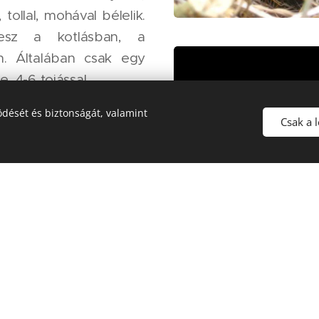
 tollal, mohával bélelik.
esz a kotlásban, a
. Általában csak egy
, 4-6 tojással.
dését és biztonságát, valamint
eszmei értéke 25 000
Csak a 
Fotók: 1. kép:
Ekytzak, CC BY-SA 4.0
, 
Video:
Decsi Gábor