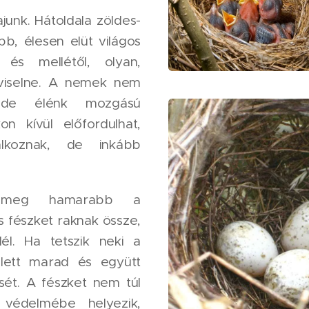
junk. Hátoldala zöldes-
bb, élesen elüt világos
 és mellétől, olyan,
viselne. A nemek nem
, de élénk mozgású
on kívül előfordulhat,
álkoznak, de inkább
 meg hamarabb a
s fészket raknak össze,
l. Ha tetszik neki a
lett marad és együtt
sét. A fészket nem túl
védelmébe helyezik,