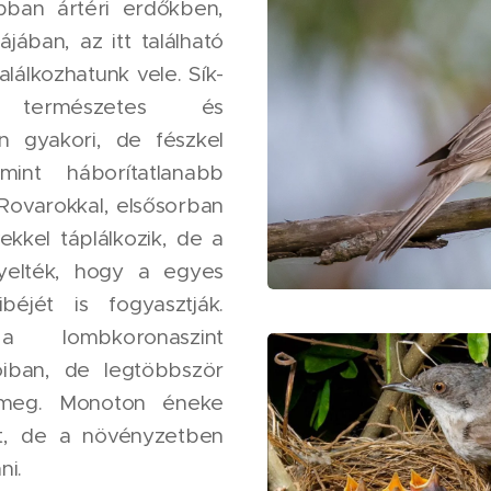
bban ártéri erdőkben,
ájában, az itt található
alálkozhatunk vele. Sík-
 természetes és
in gyakori, de fészkel
mint háborítatlanabb
 Rovarokkal, elsősorban
ekkel táplálkozik, de a
yelték, hogy a egyes
béjét is fogyasztják.
 lombkoronaszint
iban, de legtöbbször
k meg. Monoton éneke
tét, de a növényzetben
ni.