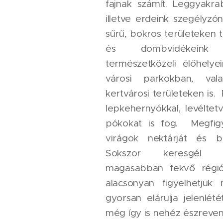
fajnak számít. Leggyakra
illetve erdeink szegélyzón
sűrű, bokros területeken t
és dombvidékeink
természetközeli élőhelye
városi parkokban, vala
kertvárosi területeken is.
lepkehernyókkal, levéltetv
pókokat is fog. Megfig
virágok nektárját és bi
Sokszor keresgél a
magasabban fekvő régió
alacsonyan figyelhetjü
gyorsan elárulja jelenlé
még így is nehéz észreven