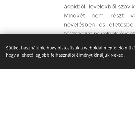
ágakból, levelekből szövik,
Mindkét nem részt v
nevelésben és etetésben
fészekaljat nevelnek évente
Sütiket használunk, hogy biztosítsuk a weboldal megfelelő műkö
Magyarországon védett, 
hogy a lehető legjobb felhasználói élményt kínáljuk Neked.
Ft.
Forrás
,
Forrás