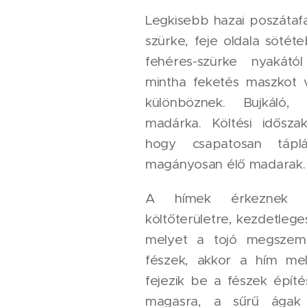
Legkisebb hazai poszátafa
szürke, feje oldala sötéte
fehéres-szürke nyakától
mintha feketés maszkot 
különböznek. Bujkáló
madárka. Költési időszak
hogy csapatosan tápl
magányosan élő madarak.
A hímek érkeznek
költőterületre, kezdetlege
melyet a tojó megszemlé
fészek, akkor a hím mel
fejezik be a fészek építé
magasra, a sűrű ágak 