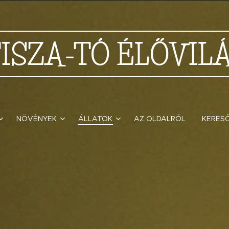
TISZA-TÓ
ÉLŐVIL
NÖVÉNYEK
ÁLLATOK
AZ OLDALRÓL
KERES