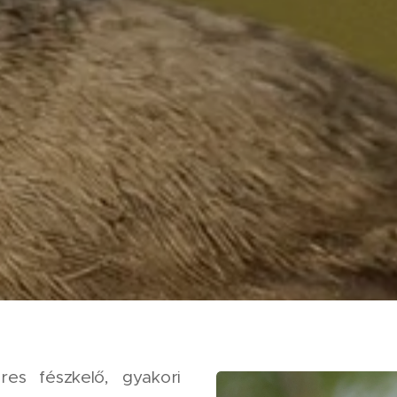
es fészkelő, gyakori