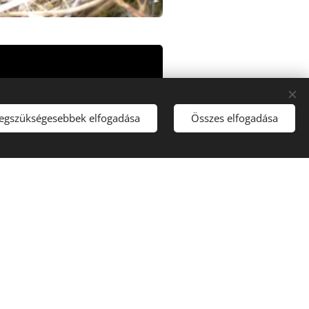
legszükségesebbek elfogadása
Összes elfogadása
2. kép: , 3. kép:
Botaurus, Public Domain
,