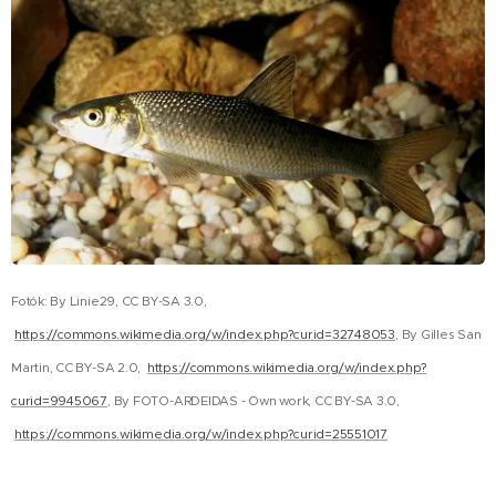
Fotók: By Linie29, CC BY-SA 3.0,
https://commons.wikimedia.org/w/index.php?curid=32748053
, By Gilles San
Martin, CC BY-SA 2.0,
https://commons.wikimedia.org/w/index.php?
curid=9945067
, By FOTO-ARDEIDAS - Own work, CC BY-SA 3.0,
https://commons.wikimedia.org/w/index.php?curid=25551017