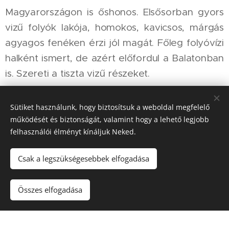
Magyarországon is őshonos. Elsősorban gyors
vizű folyók lakója, homokos, kavicsos, márgás
agyagos fenéken érzi jól magát. Főleg folyóvízi
halként ismert, de azért előfordul a Balatonban
is. Szereti a tiszta vizű részeket.
Kifejlett példányai testhossza 40-50
Sütiket használunk, hogy biztosítsuk a weboldal megfelelő
centiméter, de 70 centinél hosszabbra is
működését és biztonságát, valamint hogy a lehető legjobb
megnőhet. Súlya 4-5 kilogramm és kivételesen
felhasználói élményt kínáljuk Neked.
elérheti a 10 kilogramm feletti kapitális
Csak a legszükségesebbek elfogadása
nagyságot is. Megnyúlt, nagyjából hengeres
testű hal, melynek a feje fölülről és a
Összes elfogadása
farokrésze oldalról enyhén lapított. Háta
olajzöld, oldalt a hasa világoszöldes és fehér
színű, hátúszója tarka fehér és farok alatti