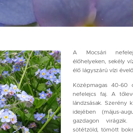
A Mocsári nefele
élőhelyeken, sekély ví
élő lágyszárú vízi ével
Középmagas 40-60 cm
nefelejcs faj. A tőle
lándzsásak. Szerény ki
idejében (május-aug
gazdagon virágzik. 
sötétzöld, tömött bok