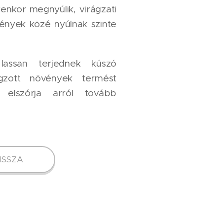
lyenkor megnyúlik, virágzati
ények közé nyúlnak szinte
assan terjednek kúszó
ágzott növények termést
elszórja arról tovább
ISSZA