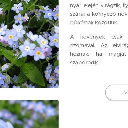
nyár elején virágzik, i
szárai a környező növ
bújkálnak közöttük.
A növények csak l
rizómával. Az elvir
hoznak, ha magját 
szaporodik.
V