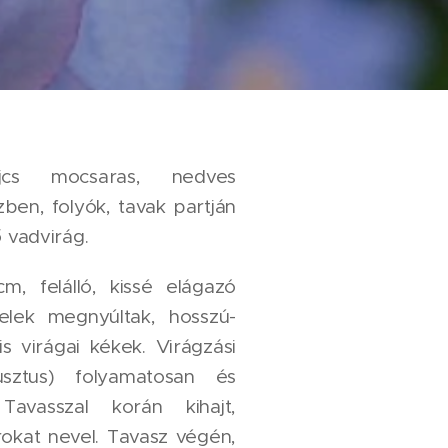
jcs mocsaras, nedves
zben, folyók, tavak partján
ő vadvirág.
, felálló, kissé elágazó
velek megnyúltak, hosszú-
s virágai kékek. Virágzási
usztus) folyamatosan és
Tavasszal korán kihajt,
rokat nevel. Tavasz végén,