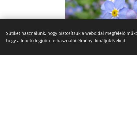
Sütiket használunk, hogy biztosítsuk a weboldal megfelelő műkö
hogy a lehető legjobb felhasználói élményt kínáljuk Neked.
Fotók: By I, KENPEI, CC BY-SA 3.0,
https://
curid=3918453
, By I, KENPEI, CC BY-SA 3.0,
https://commons.wikimedia.org/w/index.