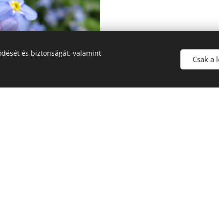
dését és biztonságát, valamint
Csak a 
commons.wikimedia.org/w/index.php?
php?curid=3918449
,