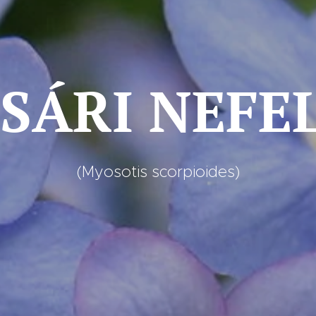
SÁRI NEFEL
(Myosotis scorpioides)