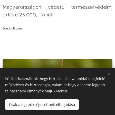
Magyarországon védett, természetvédelmi
értéke 25.000,- forint.
Forrás
,
Forrás
Sütiket használunk, hogy biztosítsuk a weboldal megfelelő
működését és biztonságát, valamint hogy a lehető legjobb
felhasználói élményt kínáljuk Neked.
Csak a legszükségesebbek elfogadása