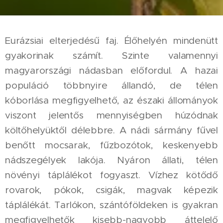
Eurázsiai elterjedésű faj. Élőhelyén mindenütt
gyakorinak számít. Szinte valamennyi
magyarországi nádasban előfordul. A hazai
populáció többnyire állandó, de télen
kóborlása megfigyelhető, az északi állományok
viszont jelentős mennyiségben húzódnak
költőhelyüktől délebbre. A nádi sármány fűvel
benőtt mocsarak, fűzbozótok, keskenyebb
nádszegélyek lakója. Nyáron állati, télen
növényi táplálékot fogyaszt. Vízhez kötődő
rovarok, pókok, csigák, magvak képezik
táplálékát. Tarlókon, szántóföldeken is gyakran
megfigyelhetők kisebb-nagyobb áttelelő