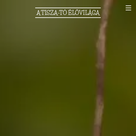
A
TISZA-TÓ
ÉLŐVILÁGA