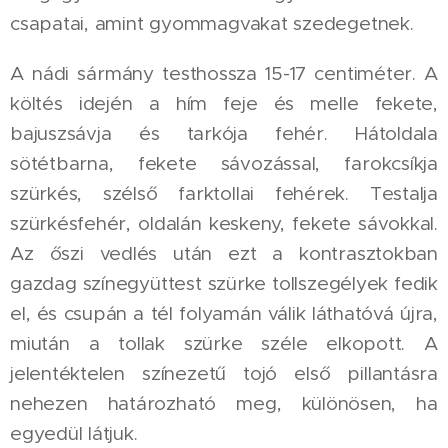
csapatai, amint gyommagvakat szedegetnek.
A nádi sármány testhossza 15-17 centiméter. A
költés idején a hím feje és melle fekete,
bajuszsávja és tarkója fehér. Hátoldala
sötétbarna, fekete sávozással, farokcsíkja
szürkés, szélső farktollai fehérek. Testalja
szürkésfehér, oldalán keskeny, fekete sávokkal.
Az őszi vedlés után ezt a kontrasztokban
gazdag színegyüttest szürke tollszegélyek fedik
el, és csupán a tél folyamán válik láthatóvá újra,
miután a tollak szürke széle elkopott. A
jelentéktelen színezetű tojó első pillantásra
nehezen határozható meg, különösen, ha
egyedül látjuk.