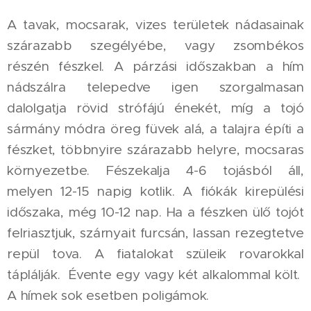
A tavak, mocsarak, vizes területek nádasainak
szárazabb szegélyébe, vagy zsombékos
részén fészkel. A párzási időszakban a hím
nádszálra telepedve igen szorgalmasan
dalolgatja rövid strófájú énekét, míg a tojó
sármány módra öreg füvek alá, a talajra építi a
fészket, többnyire szárazabb helyre, mocsaras
környezetbe. Fészekalja 4-6 tojásból áll,
melyen 12-15 napig kotlik. A fiókák kirepülési
időszaka, még 10-12 nap. Ha a fészken ülő tojót
felriasztjuk, szárnyait furcsán, lassan rezegtetve
repül tova. A fiatalokat szüleik rovarokkal
táplálják. Évente egy vagy két alkalommal költ.
A hímek sok esetben poligámok.