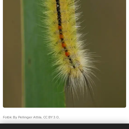
Fotók: By Pellinger Attila, CC BY 3.0,
https://commons.wikimedia.org/w/index.php?curid=50713855,