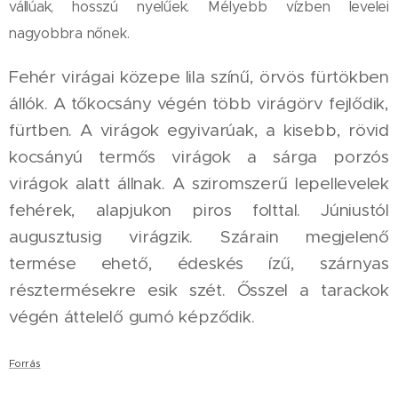
vállúak, hosszú nyelűek.
Mélyebb vízben levelei
nagyobbra nőnek.
Fehér virágai közepe lila színű, örvös fürtökben
állók. A tőkocsány végén több virágörv fejlődik,
fürtben. A virágok egyivarúak, a kisebb, rövid
kocsányú termős virágok a sárga porzós
virágok alatt állnak. A sziromszerű lepellevelek
fehérek, alapjukon piros folttal. Júniustól
augusztusig virágzik. Szárain megjelenő
termése ehető, édeskés ízű, szárnyas
résztermésekre esik szét. Ősszel a tarackok
végén áttelelő gumó képződik.
Forrás