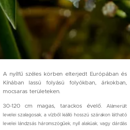
A nyílfű széles körben elterjedt Európában és
Kínában lassú folyású folyókban, árkokban,
mocsaras területeken.
30-120 cm magas, tarackos évelő.
Alámerült
levelei szalagosak, a vízből kiálló hosszú szárakon látható
levelei lándzsás háromszögűek, nyíl alakúak, vagy dárdás