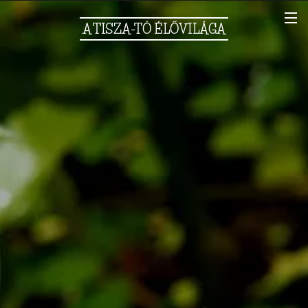
A
TISZA-TÓ
ÉLŐVILÁGA