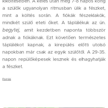
kiköltésében. A kelés után még 7-8 napos korig
a szülők ugyanolyan ritmusban ülik a fészket,
mint a költés során. A fiókák fészeklakók,
mindkét szülő eteti őket. A táplálékuk az ún.
begytej,
amit kezdetben naponta többször
adnak a fiókáknak. Ezt követően természetes
táplálékot kapnak, a kirepülés előtti utolsó
napokban már csak az egyik szülőtől. A 29-35.
napon repülőképesek lesznek és elhagyhatják
a fészket.
Forrás