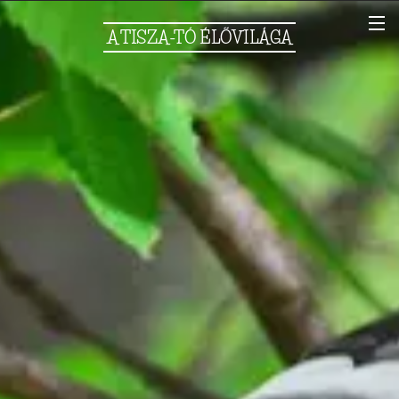
A
TISZA-TÓ
ÉLŐVILÁGA