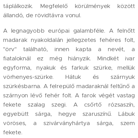
táplálkozik. Megfelelő körülmények között
állandó, de rövidtávra vonul.
A legnagyobb európai galambféle. A felnőtt
madarak nyakoldalán jellegzetes fehéres folt,
"örv" található, innen kapta a nevét, a
fiataloknál ez még hiányzik. Mindkét ivar
egyforma, nyakuk és farkuk szürke, mellük
vörhenyes-szürke. Hátuk és szárnyuk
szürkésbarna. A felrepülő madaraknál feltűnő a
szárnyon lévő fehér folt. A farok végét vastag
fekete szalag szegi. A csőrtő rózsaszín,
egyebütt sárga, hegye szaruszínű. Lábuk
vöröses, a szivárványhártya sárga, szem
fekete.