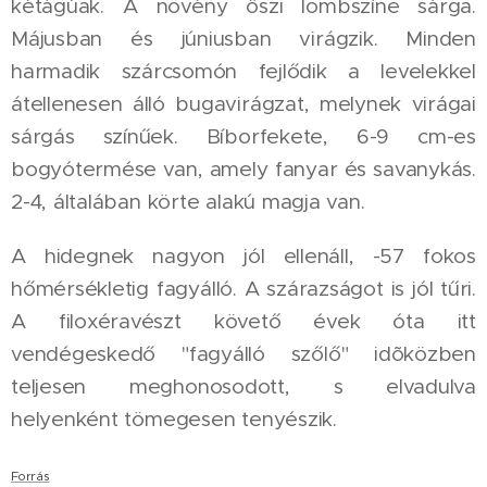
kétágúak. A növény őszi lombszíne sárga.
Májusban és júniusban virágzik. Minden
harmadik szárcsomón fejlődik a levelekkel
átellenesen álló bugavirágzat, melynek virágai
sárgás színűek. Bíborfekete, 6-9 cm-es
bogyótermése van, amely fanyar és savanykás.
2-4, általában körte alakú magja van.
A hidegnek nagyon jól ellenáll, -57 fokos
hőmérsékletig fagyálló. A szárazságot is jól tűri.
A filoxéravészt követő évek óta itt
vendégeskedő "fagyálló szőlő" idõközben
teljesen meghonosodott, s elvadulva
helyenként tömegesen tenyészik.
Forrás