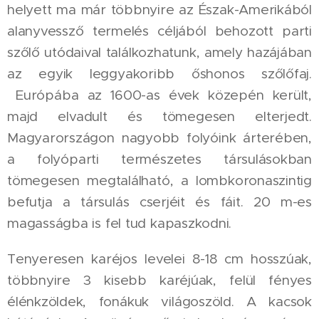
helyett ma már többnyire az Észak-Amerikából
alanyvessző termelés céljából behozott parti
szőlő utódaival találkozhatunk, amely hazájában
az egyik leggyakoribb őshonos szőlőfaj.
Európába az 1600-as évek közepén került,
majd elvadult és tömegesen elterjedt.
Magyarországon nagyobb folyóink árterében,
a folyóparti természetes társulásokban
tömegesen megtalálható, a lombkoronaszintig
befutja a társulás cserjéit és fáit. 20 m-es
magasságba is fel tud kapaszkodni.
Tenyeresen karéjos levelei 8-18 cm hosszúak,
többnyire 3 kisebb karéjúak, felül fényes
élénkzöldek, fonákuk világoszöld. A kacsok