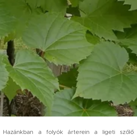
Hazánkban a folyók árterein a ligeti szőlő