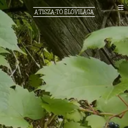
A
TISZA-TÓ
ÉLŐVILÁGA