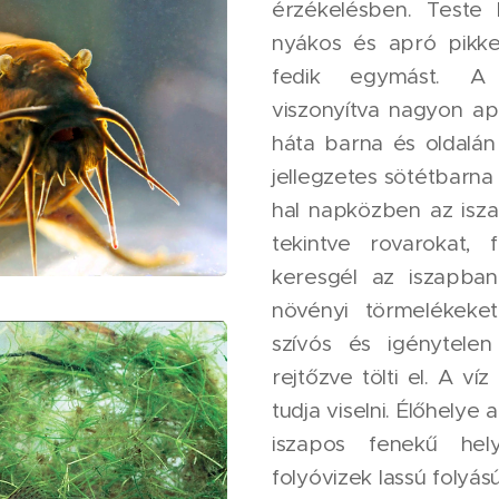
érzékelésben. Teste
nyákos és apró pikkel
fedik egymást. A 
viszonyítva nagyon ap
háta barna és oldalán
jellegzetes sötétbarna 
hal napközben az iszap
tekintve rovarokat, 
keresgél az iszapban
növényi törmelékeket
szívós és igénytele
rejtőzve tölti el. A víz
tudja viselni. Élőhelye
iszapos fenekű hel
folyóvizek lassú folyás