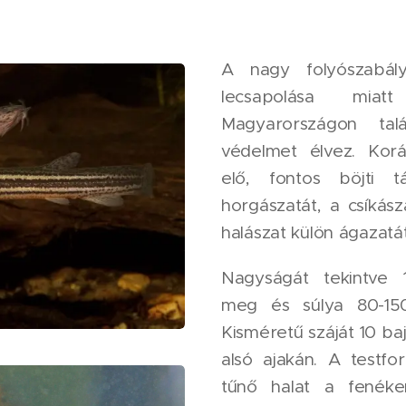
A nagy folyószabál
lecsapolása miat
Magyarországon talá
védelmet élvez. Kor
elő, fontos böjti t
horgászatát, a csíkász
halászat külön ágazatá
Nagyságát tekintve 
meg és súlya 80-15
Kisméretű száját 10 baju
alsó ajakán. A testfo
tűnő halat a fenéken