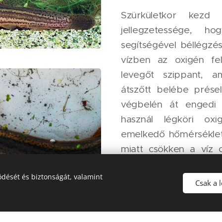
Szürkületkor kezd
jellegzetessége, ho
segítségével béllégzé
vízben az oxigén fel
levegőt szippant, a
átszőtt belébe présel
végbelén át engedi k
használ légköri oxi
emelkedő hőmérséklet
miatt csökken a víz 
ezen tulajdonsága 
dését és biztonságát, valamint
barométernek tarto
Csak a 
változását nyugtalan
jelezni.