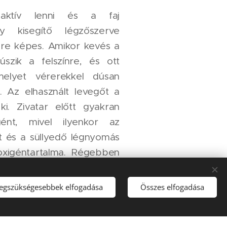
 aktív lenni és a faj
gy kisegítő légzőszerve
sre képes. Amikor kevés a
úszik a felszínre, és ott
melyet vérerekkel dúsan
. Az elhasznált levegőt a
i. Zivatar előtt gyakran
gént, mivel ilyenkor az
 és a süllyedő légnyomás
oxigéntartalma. Régebben
miatt a csíkászok élő
tták, mert az időjárás
legszükségesebbek elfogadása
Összes elfogadása
 mozgásukkal előre tudták