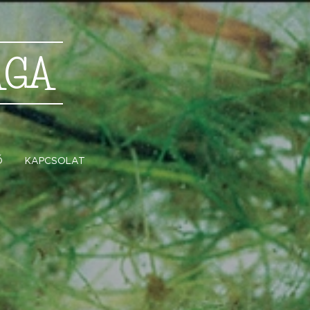
ÁGA
Ő
KAPCSOLAT