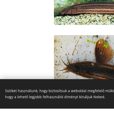
Sütiket használunk, hogy biztosítsuk a weboldal megfelelő műkö
hogy a lehető legjobb felhasználói élményt kínáljuk Neked.