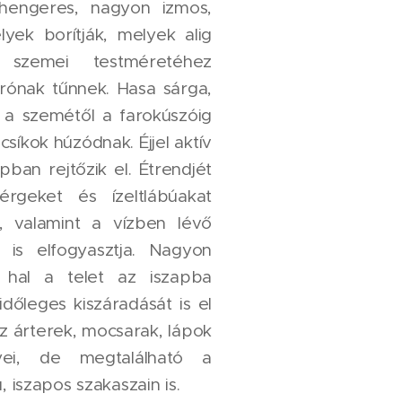
 hengeres, nagyon izmos,
yek borítják, melyek alig
szemei testméretéhez
rónak tűnnek. Hasa sárga,
 a szemétől a farokúszóig
csíkok húzódnak. Éjjel aktív
ban rejtőzik el. Étrendjét
férgeket és ízeltlábúakat
, valamint a vízben lévő
 is elfogyasztja. Nagyon
n hal a telet az iszapba
 időleges kiszáradását is el
 az árterek, mocsarak, lápok
yei, de megtalálható a
ú, iszapos szakaszain is.