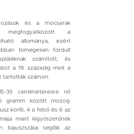
yozások és a mocsarak
t megfogyatkozott a
lható állománya, ezért
ábban tömegesen fordult
ápláléknak számított, és
atot a 19. századig mint a
t tartották számon.
15-35 centiméteresre nő
0 gramm között mozog.
sz köríti, 4 a felső és 6 az
rmája miatt kígyószerűnek
 bajuszszálai segítik az