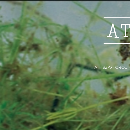
A
A TISZA-TÓRÓL