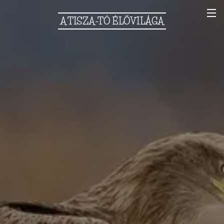
A
TISZA-TÓ
ÉLŐVILÁGA