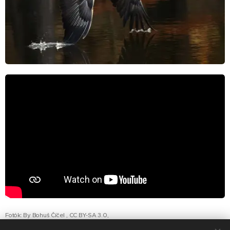
Fotók: By Bohuš Číčel , CC BY-SA 3.0,