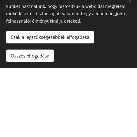
https://commons.wikimedia.org/w/index.php?curid=12769288
, By Francesco
Sütiket használunk, hogy biztosítsuk a weboldal megfelelő
Veronesi, CC BY-SA 2.0,
https://commons.wikimedia.org/w/index.php?
működését és biztonságát, valamint hogy a lehető legjobb
curid=39980862
, By Martin Mecnarowski, CC BY-SA
felhasználói élményt kínáljuk Neked.
3.0,
https://commons.wikimedia.org/w/index.php?curid=12686285
Csak a legszükségesebbek elfogadása
Magyarországon egész évben előfordul, 100-
Összes elfogadása
150 pár állandóan itt fészkel. Igen sokféle
élőhelyen előfordul, de táplálkozása miatt
elsősorban a vizes területek képezik élőhelyeit.
Kedveli a magas fákkal benőtt vidékeket.
A fiatalok sötétbarna színűek és farkuk, a
csőrük sötét színű, az idősebbeknél a csőr
sárga színű, míg a farkuk fehér színű és sokkal
világosabb a tolluk. Testmagassága 76-92