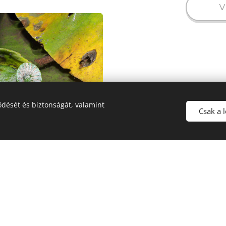
V
dését és biztonságát, valamint
Csak a 
.wikimedia.org/w/index.php?
Y-SA
ex.php?curid=40670113
, By David