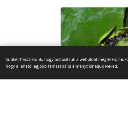
Sütiket használunk, hogy biztosítsuk a weboldal megfelelő műkö
hogy a lehető legjobb felhasználói élményt kínáljuk Neked.
By Cephas, CC BY-SA 3.0,
https://commons
curid=15970888
, By © Nevit Dilmen, CC B
3.0,
https://commons.wikimedia.org/w/ind