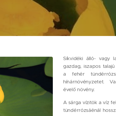
Síkvidéki álló- vagy 
gazdag, iszapos talajú
a fehér tündérrózs
hínárnövényzetet. V
évelő növény.
A sárga vízitök a víz fe
tündérrózsáénál hossza