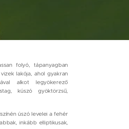
lassan folyó, tápanyagban
 vizek lakója, ahol gyakran
ával alkot legyökerező
astag, kúszó gyöktörzsű,
lszínén úszó levelei a fehér
bbak, inkább elliptikusak,