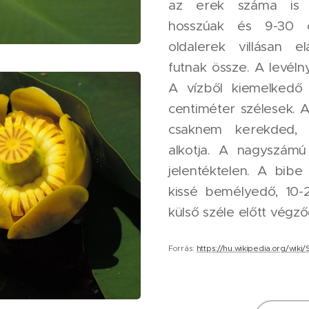
az erek száma is t
hosszúak és 9-30 c
oldalerek villásan 
futnak össze. A levéln
A vízből kiemelkedő
centiméter szélesek. A
csaknem kerekded, s
alkotja. A nagyszámú 
jelentéktelen. A bib
kissé bemélyedő, 10-
külső széle előtt végz
Forrás:
https://hu.wikipedia.org/w