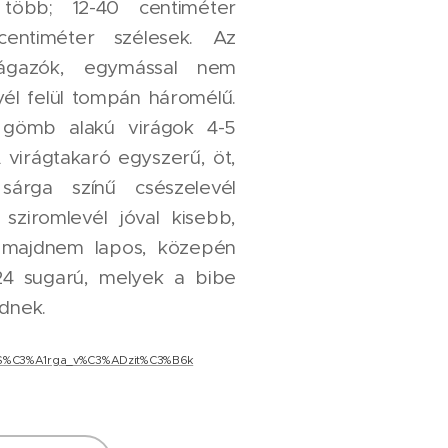
öbb; 12-40 centiméter
entiméter szélesek. Az
elágazók, egymással nem
yél felül tompán háromélű.
 gömb alakú virágok 4-5
 virágtakaró egyszerű, öt,
árga színű csészelevél
sziromlevél jóval kisebb,
e majdnem lapos, közepén
24 sugarú, melyek a bibe
ődnek.
iki/S%C3%A1rga_v%C3%ADzit%C3%B6k