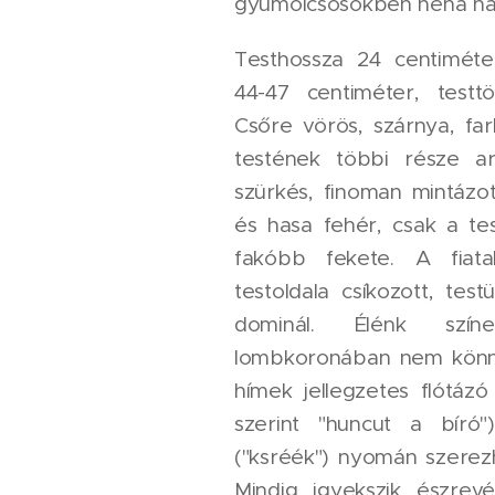
gyümölcsösökben néha na
Testhossza 24 centiméter
44-47 centiméter, tes
Csőre vörös, szárnya, fa
testének többi része ar
szürkés, finoman mintázot
és hasa fehér, csak a tes
fakóbb fekete. A fiat
testoldala csíkozott, tes
dominál. Élénk szín
lombkoronában nem könny
hímek jellegzetes flótáz
szerint "huncut a bíró"
("ksréék") nyomán szerez
Mindig igyekszik észrevé