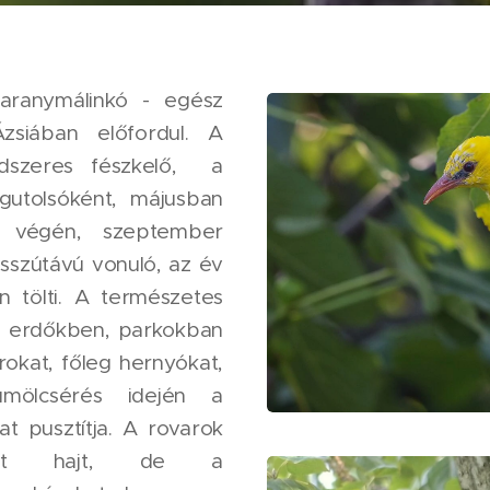
aranymálinkó - egész
zsiában előfordul. A
dszeres fészkelő, a
gutolsóként, májusban
s végén, szeptember
osszútávú vonuló, az év
 tölti. A természetes
ri erdőkben, parkokban
rokat, főleg hernyókat,
ümölcsérés idején a
t pusztítja. A rovarok
sznot hajt, de a