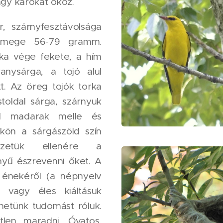
gy károkat okoz.
, szárnyfesztávolsága
ttömege 56-79 gramm.
rka vége fekete, a hím
anysárga, a tojó alul
t. Az öreg tojók torka
toldal sárga, szárnyuk
al madarak melle és
tükön a sárgászöld szín
ezetük ellenére a
ű észrevenni őket. A
ó énekéről (a népnyelv
) vagy éles kiáltásuk
hetünk tudomást róluk.
tlen maradni. Óvatos,