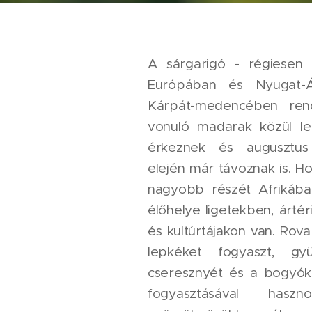
A sárgarigó - régiesen 
Európában és Nyugat-Á
Kárpát-medencében ren
vonuló madarak közül le
érkeznek és augusztu
elején már távoznak is. H
nagyobb részét Afrikában
élőhelye ligetekben, árté
és kultúrtájakon van. Rova
lepkéket fogyaszt, gy
cseresznyét és a bogyóka
fogyasztásával ha