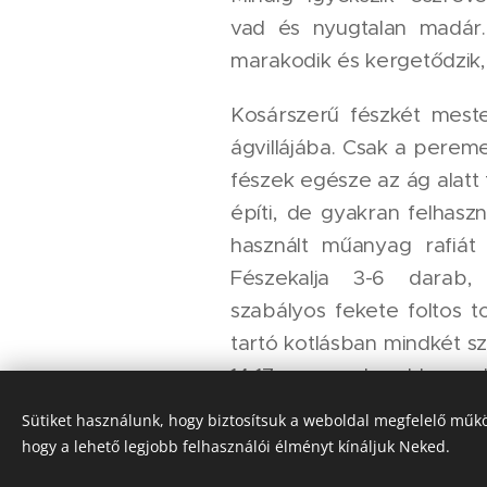
vad és nyugtalan madár. 
marakodik és kergetődzik,
Kosárszerű fészkét meste
ágvillájába. Csak a peremet
fészek egésze az ág alatt 
építi, de gyakran felhasz
használt műanyag rafiát (
Fészekalja 3-6 darab,
szabályos fekete foltos to
tartó kotlásban mindkét sz
14-17 napos korukban el
szülők még ezután is s
Sütiket használunk, hogy biztosítsuk a weboldal megfelelő műkö
lombkoronában élő rovarok
hogy a lehető legjobb felhasználói élményt kínáljuk Neked.
madarakat is ezzel etet