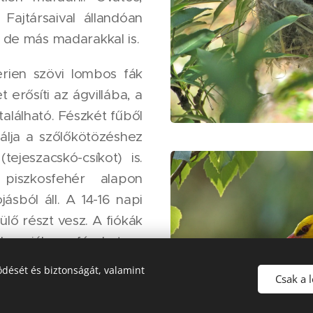
Fajtársaival állandóan
 de más madarakkal is.
rien szövi lombos fák
 erősíti az ágvillába, a
található. Fészkét fűből
nálja a szőlőkötözéshez
tejeszacskó-csíkot) is.
 piszkosfehér alapon
jásból áll. A 14-16 napi
ülő részt vesz. A fiókák
hagyják a fészket, a
okáig etetik őket. A
dését és biztonságát, valamint
Csak a 
ra vadásznak, a fiatal
ik. Megeszik azokat a