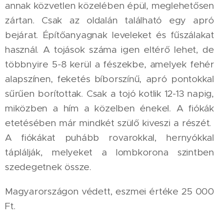
annak közvetlen közelében épül, meglehetősen
zártan. Csak az oldalán található egy apró
bejárat. Építőanyagnak leveleket és fűszálakat
használ. A tojások száma igen eltérő lehet, de
többnyire 5-8 kerül a fészekbe, amelyek fehér
alapszínen, feketés bíborszínű, apró pontokkal
sűrűen borítottak. Csak a tojó kotlik 12-13 napig,
miközben a hím a közelben énekel. A fiókák
etetésében már mindkét szülő kiveszi a részét.
A fiókákat puhább rovarokkal, hernyókkal
táplálják, melyeket a lombkorona szintben
szedegetnek össze.
Magyarországon védett, eszmei értéke 25 000
Ft.