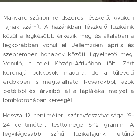
Magyarországon rendszeres fészkelő, gyakori
fajnak számít. A hazánkban fészkelő füzikéink
közül a legkésőbb érkezik meg és általában a
legkorábban vonul el. Jellemzően április és
szeptember hónapok között figyelhető meg.
Vonuló, a telet Közép-Afrikában tölti. Zárt
koronájú bükkösök madara, de a tűlevelű
erdőkben is megtalálható. Rovarokból, azok
petéiből és lárvaiból áll a tápláléka, melyet a
lombkoronában keresgél.
Hossza 12 centiméter, szárnyfesztávolsága 19-
24 centiméter, testtömege 8-12 gramm. A
legvilágosabb színű füzikefajunk feltűnő