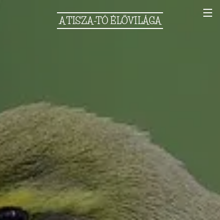
A
TISZA-TÓ
ÉLŐVILÁGA