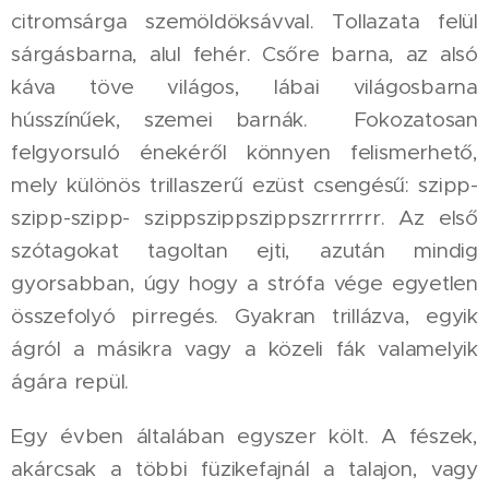
citromsárga szemöldöksávval. Tollazata felül
sárgásbarna, alul fehér. Csőre barna, az alsó
káva töve világos, lábai világosbarna
hússzínűek, szemei barnák. Fokozatosan
felgyorsuló énekéről könnyen felismerhető,
mely különös trillaszerű ezüst csengésű: szipp-
szipp-szipp- szippszippszippszrrrrrrr. Az első
szótagokat tagoltan ejti, azután mindig
gyorsabban, úgy hogy a strófa vége egyetlen
összefolyó pirregés. Gyakran trillázva, egyik
ágról a másikra vagy a közeli fák valamelyik
ágára repül.
Egy évben általában egyszer költ. A fészek,
akárcsak a többi füzikefajnál a talajon, vagy