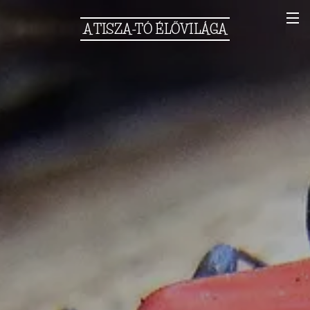
A
TISZA-TÓ
ÉLŐVILÁGA