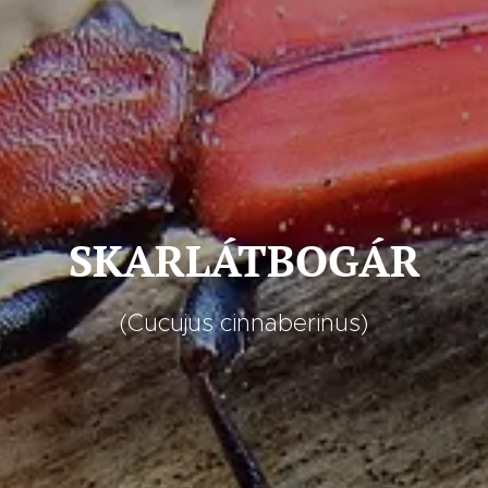
SKARLÁTBOGÁR
(Cucujus cinnaberinus)