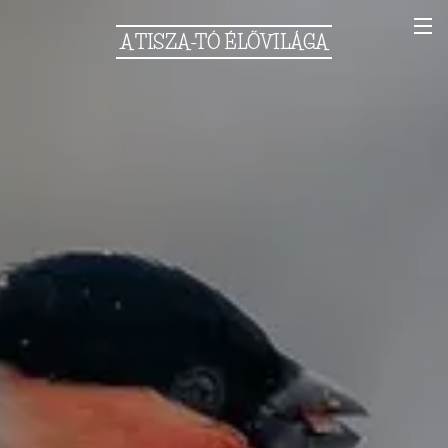
A
TISZA-TÓ
ÉLŐVILÁGA