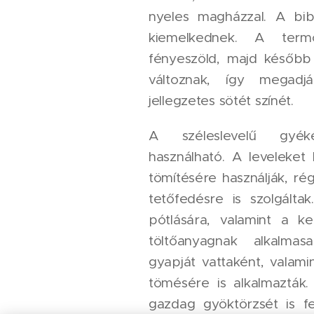
nyeles magházzal. A bib
kiemelkednek. A term
fényeszöld, majd később
változnak, így megad
jellegzetes sötét színét.
A széleslevelű gyék
használható. A leveleket
tömítésére használják, r
tetőfedésre is szolgáltak
pótlására, valamint a k
töltőanyagnak alkalm
gyapját vattaként, valam
tömésére is alkalmazták
gazdag gyöktörzsét is fe