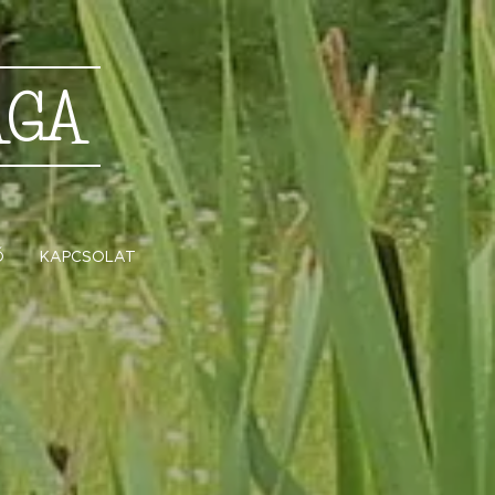
ÁGA
Ő
KAPCSOLAT