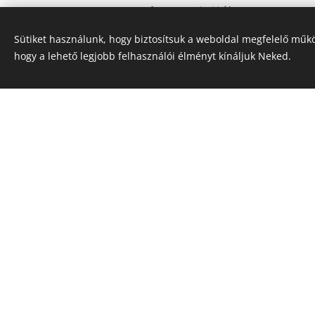
fogyasztották, me
kávépótlóként itták.
Sütiket használunk, hogy biztosítsuk a weboldal megfelelő műkö
hogy a lehető legjobb felhasználói élményt kínáljuk Neked.
Forrás