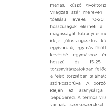
magas, kúszó gyöktörz
virágzati szár mereven f
tőállású levelek 10-20 
hosszúságuk elérheti a 
magasságát többnyire meg
ideje július-augusztus 
egyivarúak, egymás fölöt
kevésbé egymáshoz ér
hosszú és 15-25 m
torzsavirágzatokban fejlő
a felső torzsában találhat
szőrkoszorúval. A porzó
idején az aranysárga 
bepúderezi. A termős vir
vannak, szőrkoszorúkkal