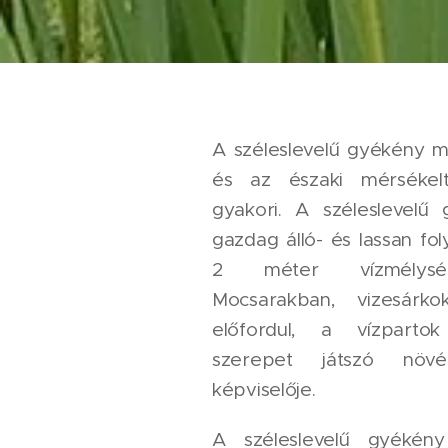
A széleslevelű gyékény m
és az északi mérsékel
gyakori. A széleslevelű
gazdag álló- és lassan fol
2 méter vízmélységi
Mocsarakban, vizesárk
előfordul, a vízparto
szerepet játszó növé
képviselője.
A széleslevelű gyékén