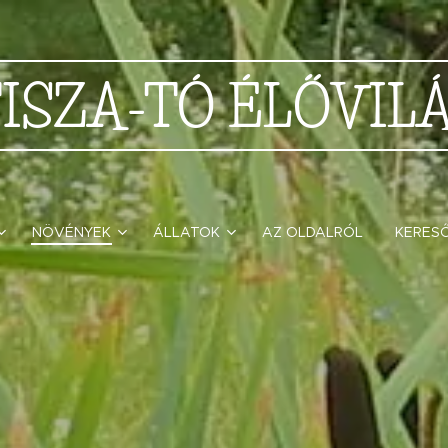
TISZA-TÓ
ÉLŐVIL
NÖVÉNYEK
ÁLLATOK
AZ OLDALRÓL
KERES