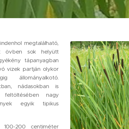
indenhol megtalálható,
t övben sok helyütt
 gyékény tápanyagban
yó vizek partján olykor
g állományalkotó.
okban, nádasokban is
k feltöltésében nagy
nyek egyik tipikus
y 100-200 centiméter