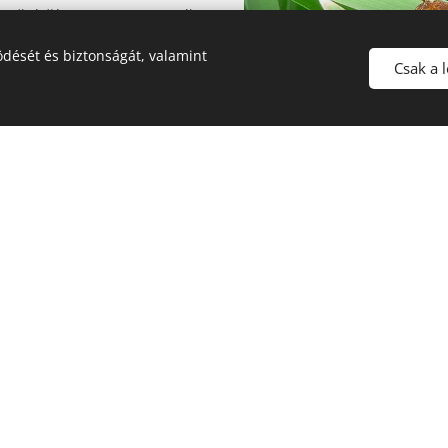
gpörkölve pedig
dését és biztonságát, valamint
Csak a 
Fotók: 1. kép:
Bogdan, CC BY-SA 3.0
, 