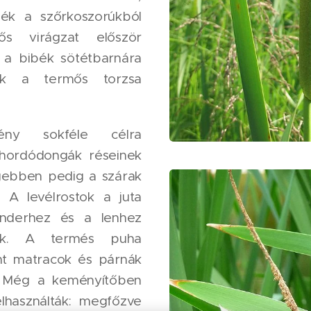
ék a szőrkoszorúkból
ős virágzat először
 a bibék sötétbarnára
ják a termős torzsa
ény sokféle célra
 hordódongák réseinek
égebben pedig a szárak
. A levélrostok a juta
enderhez és a lenhez
asak. A termés puha
int matracok és párnák
. Még a keményítőben
lhasználták: megfőzve