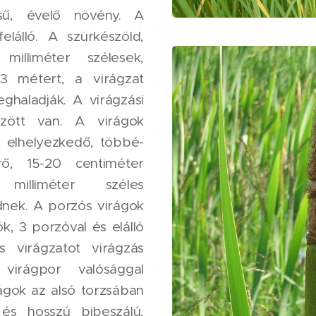
sű, évelő növény. A
elálló. A szürkészöld,
milliméter szélesek,
3 métert, a virágzat
haladják. A virágzási
között van. A virágok
t elhelyezkedő, többé-
ő, 15-20 centiméter
illiméter széles
dnek. A porzós virágok
ók, 3 porzóval és elálló
s virágzatot virágzás
virágpor valósággal
ágok az alsó torzsában
 és hosszú bibeszálú,