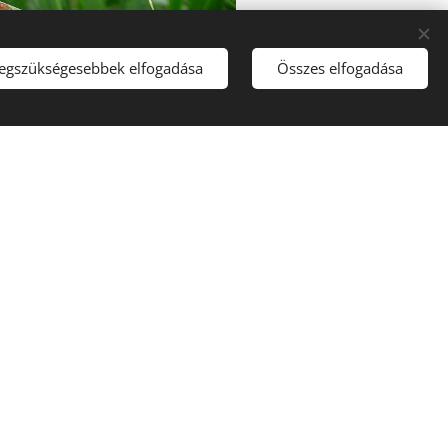
legszükségesebbek elfogadása
Összes elfogadása
2. kép:
Superior National Forest, Uploaded