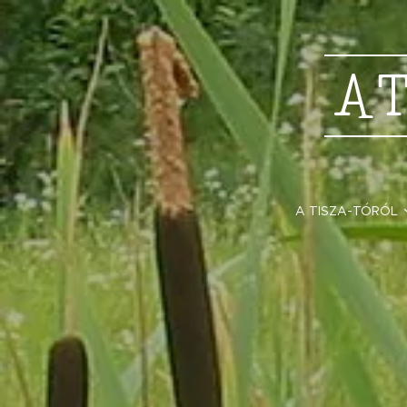
A
A TISZA-TÓRÓL