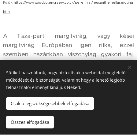
Fotók:
https://www.woodcotenursery.co.uk/perennial/leucanthemellaserotina.
htm
A Tisza-parti margitvirág, vagy kései
margitvirág Európában igen ritka, ezzel
szemben hazánkban viszonylag gyakori faj.
Folyópartok, mocsarak, lápok növénye, itt
tömegesen virágzik.
Sütiket használunk, hogy biztosítsuk a weboldal megfelelő
működését és biztonságát, valamint hogy a lehető legjobb
80-150 cm magas, évelő növény. A levelek ülők,
felhasználói élményt kínáljuk Neked.
nyélbe keskenyedők, az alsók hosszúkás-
Csak a legszükségesebbek elfogadása
lándzsásak, durván fűrészes szélűek, hegyes
csúcsúak, a felsők hosszúkás-lándzsésak. A
Összes elfogadása
szárok többessével ülnek a fészekvirágzatok. A
fészekpikkelyek több sorban állnak,