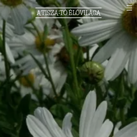
A
TISZA-TÓ
ÉLŐVILÁGA