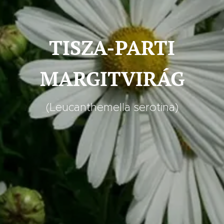
TISZA-PARTI
MARGITVIRÁG
(Leucanthemella serotina)