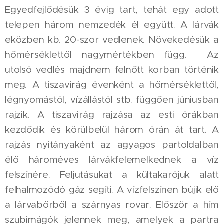
Egyedfejlődésük 3 évig tart, tehát egy adott
telepen három nemzedék él együtt. A lárvák
eközben kb. 20-szor vedlenek. Növekedésük a
hőmérséklettől nagymértékben függ. Az
utolsó vedlés majdnem felnőtt korban történik
meg. A tiszavirág évenként a hőmérséklettől,
légnyomástól, vízállástól stb. függően júniusban
rajzik. A tiszavirág rajzása az esti órákban
kezdődik és körülbelül három órán át tart. A
rajzás nyitányaként az agyagos partoldalban
élő hároméves lárvákfelemelkednek a víz
felszínére. Feljutásukat a kültakarójuk alatt
felhalmozódó gáz segíti. A vízfelszínen bújik elő
a lárvabőrből a szárnyas rovar. Először a hím
szubimágók jelennek meg, amelyek a partra