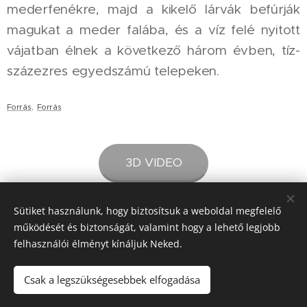
mederfenékre, majd a kikelő lárvák befúrják
magukat a meder falába, és a víz felé nyitott
vájatban élnek a következő három évben, tíz-
százezres egyedszámú telepeken.
Forrás
,
Forrás
3D VIDEO
Sütiket használunk, hogy biztosítsuk a weboldal megfelelő
működését és biztonságát, valamint hogy a lehető legjobb
felhasználói élményt kínáljuk Neked.
Csak a legszükségesebbek elfogadása