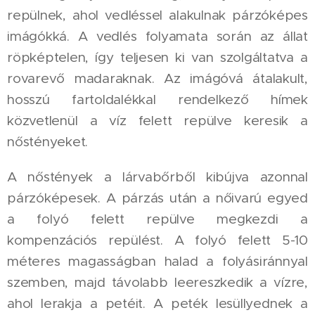
repülnek, ahol vedléssel alakulnak párzóképes
imágókká. A vedlés folyamata során az állat
röpképtelen, így teljesen ki van szolgáltatva a
rovarevő madaraknak. Az imágóvá átalakult,
hosszú fartoldalékkal rendelkező hímek
közvetlenül a víz felett repülve keresik a
nőstényeket.
A nőstények a lárvabőrből kibújva azonnal
párzóképesek. A párzás után a nőivarú egyed
a folyó felett repülve megkezdi a
kompenzációs repülést. A folyó felett 5-10
méteres magasságban halad a folyásiránnyal
szemben, majd távolabb leereszkedik a vízre,
ahol lerakja a petéit. A peték lesüllyednek a