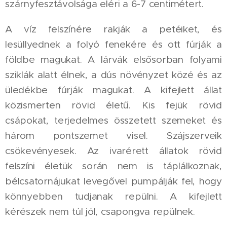
szárnyfesztávolsága eléri a 6-7 centimétert.
A víz felszínére rakják a petéiket, és
lesüllyednek a folyó fenekére és ott fúrják a
földbe magukat. A lárvák elsősorban folyami
sziklák alatt élnek, a dús növényzet közé és az
üledékbe fúrják magukat. A kifejlett állat
közismerten rövid életű. Kis fejük rövid
csápokat, terjedelmes összetett szemeket és
három pontszemet visel. Szájszerveik
csökevényesek. Az ivarérett állatok rövid
felszíni életük során nem is táplálkoznak,
bélcsatornájukat levegővel pumpálják fel, hogy
könnyebben tudjanak repülni. A kifejlett
kérészek nem túl jól, csapongva repülnek.