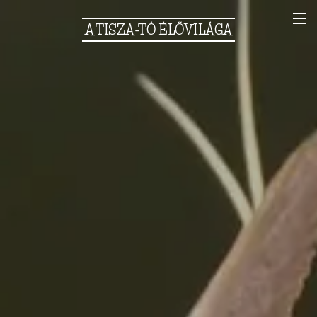
A
TISZA-TÓ
ÉLŐVILÁGA