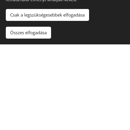
Tápanyagban gazdag, meleg, síkvidéki
állóvizek, főleg a nagy folyók holtágainak
Csak a legszükségesebbek elfogadása
sekélyebb részein 20-70 cm vízmélység
mellett található. Szereti a közvetlen napfényt,
Összes elfogadása
átmelegedő vizet, enyhén fagytűrő faj.
A tündérfátyol indákból álló gyökerei a víz alatt
az iszapban szerteágazva találhatóak. Ha
lehetősége van a rendelkezésre álló területet
sűrűn benövi. Hosszú szárú virágait, leveleit
innen hozza fel. Kerekded, szív alakúan
bevágott 5-10 cm átmérőjű levelei formájukban
hasonlítanak a tündérrózsáéhoz. Virágai a
levélhónaljban erednek, a 2-5 kocsány
ernyőszerű csomóból indul ki. Apró, finoman