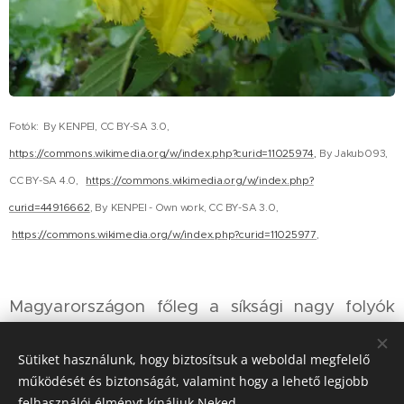
Fotók: By KENPEI, CC BY-SA 3.0,
https://commons.wikimedia.org/w/index.php?curid=11025974,
By Jakub093,
CC BY-SA 4.0,
https://commons.wikimedia.org/w/index.php?
curid=44916662
, By KENPEI - Own work, CC BY-SA 3.0,
https://commons.wikimedia.org/w/index.php?curid=11025977
,
Magyarországon főleg a síksági nagy folyók
(Duna, Tisza, Dráva) holtágaiban elterjedt. A
Tisza-tó sarudi oldalán Európa egyik
Sütiket használunk, hogy biztosítsuk a weboldal megfelelő
működését és biztonságát, valamint hogy a lehető legjobb
legjelentősebb tündérfátyolmezeje található.
felhasználói élményt kínáljuk Neked.