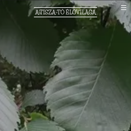
A
TISZA-TÓ
ÉLŐVILÁGA