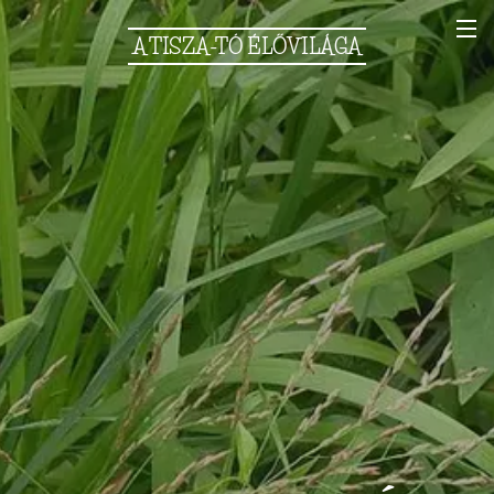
A
TISZA-TÓ
ÉLŐVILÁGA