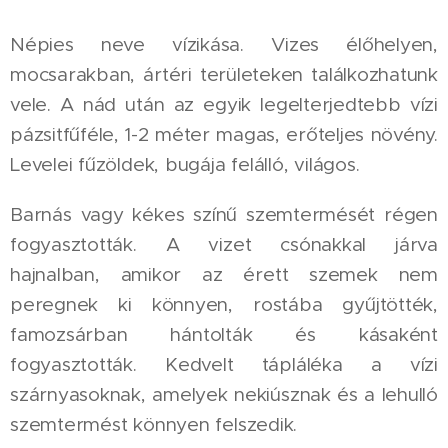
Népies neve vízikása. Vizes élőhelyen,
mocsarakban, ártéri területeken találkozhatunk
vele. A nád után az egyik legelterjedtebb vízi
pázsitfűféle, 1-2 méter magas, erőteljes növény.
Levelei fűzöldek, bugája felálló, világos.
Barnás vagy kékes színű szemtermését régen
fogyasztották. A vizet csónakkal járva
hajnalban, amikor az érett szemek nem
peregnek ki könnyen, rostába gyűjtötték,
famozsárban hántolták és kásaként
fogyasztották. Kedvelt tápláléka a vízi
szárnyasoknak, amelyek nekiúsznak és a lehulló
szemtermést könnyen felszedik.