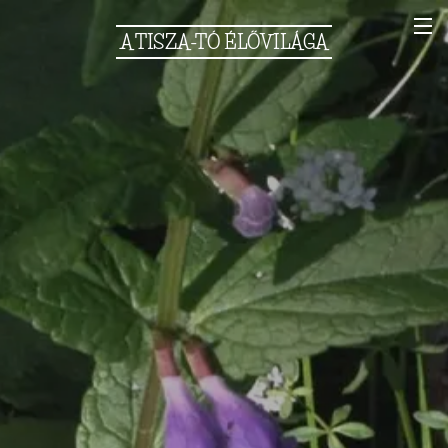
A
TISZA-TÓ
ÉLŐVILÁGA