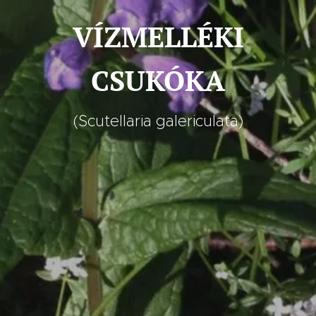
VÍZMELLÉKI
CSUKÓKA
(Scutellaria galericulata)