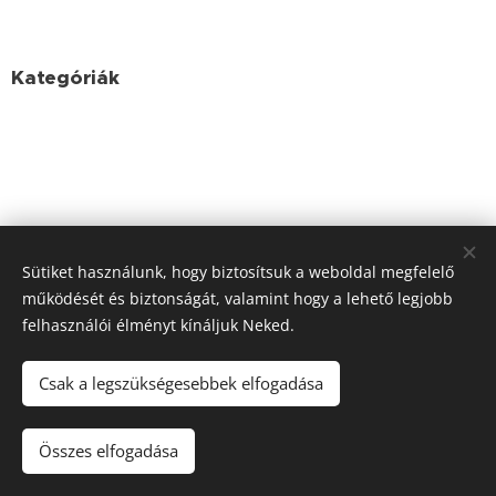
Kategóriák
Sütiket használunk, hogy biztosítsuk a weboldal megfelelő
működését és biztonságát, valamint hogy a lehető legjobb
felhasználói élményt kínáljuk Neked.
Csak a legszükségesebbek elfogadása
Tisza-tó élővilága | 2016-2022 | Üdvözlünk a Tisza-tavon!
Összes elfogadása
Sütik