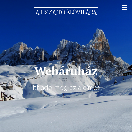
A
TISZA-TÓ
ÉLŐVILÁGA
Webáruház
Itt add meg az alcímet