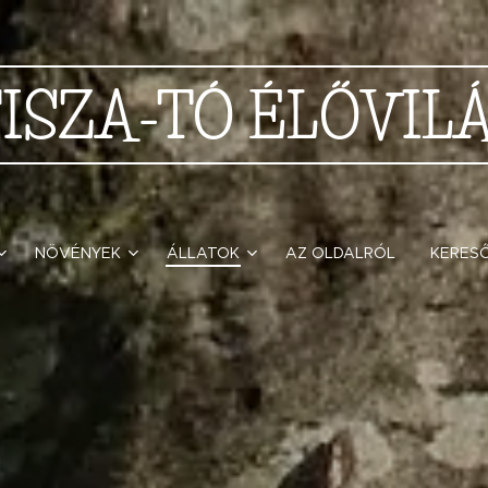
TISZA-TÓ
ÉLŐVIL
NÖVÉNYEK
ÁLLATOK
AZ OLDALRÓL
KERES