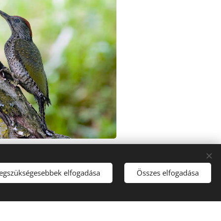
legszükségesebbek elfogadása
Összes elfogadása