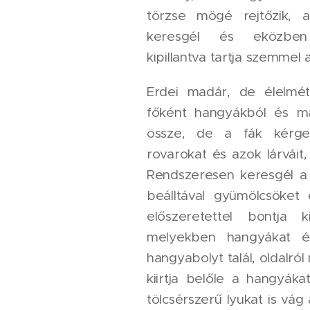
törzse mögé rejtőzik, a
keresgél és eközben 
kipillantva tartja szemmel
Erdei madár, de élelmét
főként hangyákból és má
össze, de a fák kérg
rovarokat és azok lárváit, 
Rendszeresen keresgél a t
beálltával gyümölcsöket 
előszeretettel bontja 
melyekben hangyákat é
hangyabolyt talál, oldalról
kiirtja belőle a hangyák
tölcsérszerű lyukat is vá