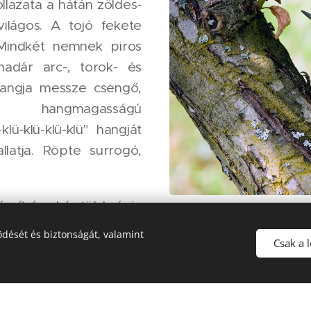
lazata a hátán zöldes-
ilágos. A tojó fekete
 Mindkét nemnek piros
madár arc-, torok- és
Hangja messze csengő,
hangmagasságú
klü-klü-klü-klü" hangját
latja. Röpte surrogó,
szít és akár több évig
kkel szemben a pár igen
dését és biztonságát, valamint
Csak a 
ztott területet minden
kul védelmezi. Évente
gyéves korban lesznek
i időszak áprilistól