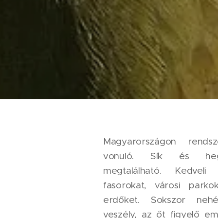
Magyarországon rends
vonuló. Sík és heg
megtalálható. Kedveli
fasorokat, városi parkok
erdőket. Sokszor nehé
veszély, az őt figyelő e