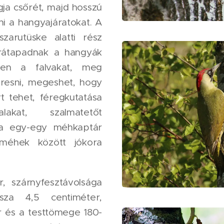
ja csőrét, majd hosszú
ni a hangyajáratokat. A
zarutüske alatti rész
rátapadnak a hangyák
len a falvakat, meg
eresni, megeshet, hogy
t tehet, féregkutatása
akat, szalmatetőt
óba egy-egy méhkaptár
 méhek között jókora
, szárnyfesztávolsága
ssza 4,5 centiméter,
r és a testtömege 180-