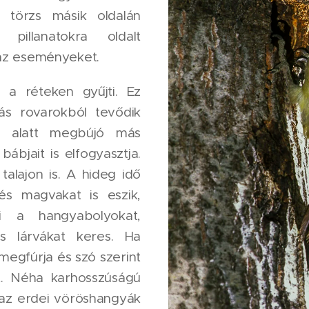
 törzs másik oldalán
pillanatokra oldalt
 az eseményeket.
 a réteken gyűjti. Ez
s rovarokból tevődik
e alatt megbújó más
bábjait is elfogyasztja.
alajon is. A hideg idő
és magvakat is eszik,
ki a hangyabolyokat,
s lárvákat keres. Ha
 megfúrja és szó szerint
at. Néha karhosszúságú
g az erdei vöröshangyák