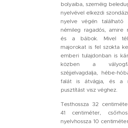
bolyaiba, szeméig beledug
nyelvével elkezdi szondáz
nyelve végén található s
némileg ragadós, amire 
és a bábok. Mivel té
majorokat is fel szokta k
emberi tulajdonban is kár
közben a vályogfal
széjjelvagdalja, hébe-h
falát is átvágja, és a
pusztítást visz véghez.
Testhossza 32 centiméter
41 centiméter, csőrho
nyelvhossza 10 centiméte