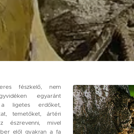
zeres fészkelő, nem
yvidéken egyaránt
 a ligetes erdőket,
at, temetőket, ártéri
z észrevenni, mivel
mber elől gyakran a fa