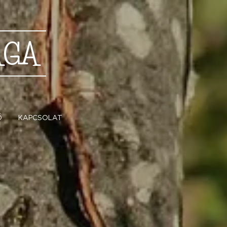
ÁGA
Ő
KAPCSOLAT